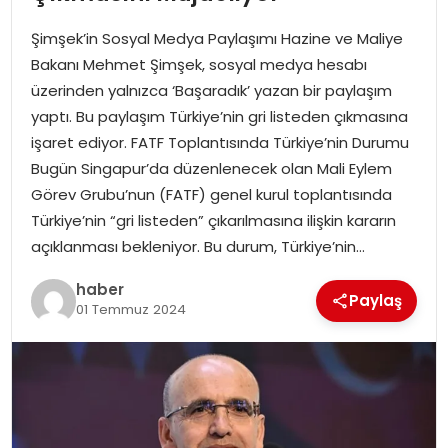
YAŞAM
Şimşek’in Sosyal Medya Paylaşımı Hazine ve Maliye
MAGAZIN
Bakanı Mehmet Şimşek, sosyal medya hesabı
üzerinden yalnızca ‘Başaradık’ yazan bir paylaşım
SAĞLIK
yaptı. Bu paylaşım Türkiye’nin gri listeden çıkmasına
işaret ediyor. FATF Toplantısında Türkiye’nin Durumu
SOSYAL HABER
Bugün Singapur’da düzenlenecek olan Mali Eylem
Görev Grubu’nun (FATF) genel kurul toplantısında
Türkiye’nin “gri listeden” çıkarılmasına ilişkin kararın
açıklanması bekleniyor. Bu durum, Türkiye’nin…
haber
Paylaş
01 Temmuz 2024