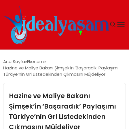
ANASAYFA
Ana Sayfa
Ekonomi
Hazine ve Maliye Bakanı Şimşek’in ‘Başaradık’ Paylaşımı
GÜNDEM
Türkiye’nin Gri Listedekinden Çıkmasını Müjdeliyor
EKONOMI
Hazine ve Maliye Bakanı
İDEAL YAŞAM
Şimşek’in ‘Başaradık’ Paylaşımı
Türkiye’nin Gri Listedekinden
İDEAL SPOR
Çıkmasını Müjdeliyor