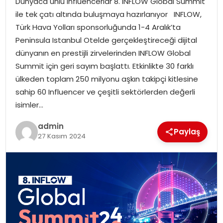
Dünyaca ünlü Influencerlar 8. INFLOW Global Summit
YAŞAM
ile tek çatı altında buluşmaya hazırlanıyor INFLOW,
Türk Hava Yolları sponsorluğunda 1-4 Aralık’ta
MAGAZIN
Peninsula Istanbul Otelde gerçekleştireceği dijital
dünyanın en prestijli zirvelerinden INFLOW Global
SAĞLIK
Summit için geri sayım başlattı. Etkinlikte 30 farklı
ülkeden toplam 250 milyonu aşkın takipçi kitlesine
SOSYAL HABER
sahip 60 Influencer ve çeşitli sektörlerden değerli
isimler…
admin
Paylaş
27 Kasım 2024