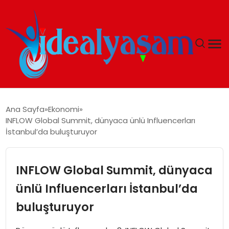
ANASAYFA
Ana Sayfa
Ekonomi
INFLOW Global Summit, dünyaca ünlü Influencerları
GÜNDEM
İstanbul’da buluşturuyor
EKONOMI
INFLOW Global Summit, dünyaca
İDEAL YAŞAM
ünlü Influencerları İstanbul’da
buluşturuyor
İDEAL SPOR