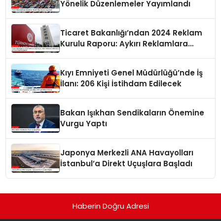
Yönelik Düzenlemeler Yayımlandı
Ticaret Bakanlığı’ndan 2024 Reklam
Kurulu Raporu: Aykırı Reklamlara
Milyonlarca Lira Cezai İşlem Uygulandı
Kıyı Emniyeti Genel Müdürlüğü’nde İş
İlanı: 206 Kişi İstihdam Edilecek
Bakan Işıkhan Sendikaların Önemine
Vurgu Yaptı
Japonya Merkezli ANA Havayolları
İstanbul’a Direkt Uçuşlara Başladı
Haberin Doğru Adresi