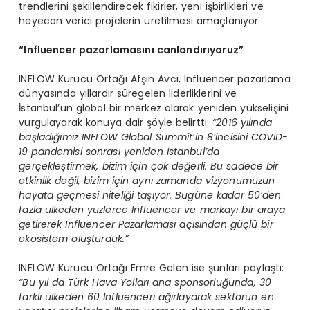
trendlerini şekillendirecek fikirler, yeni işbirlikleri ve
heyecan verici projelerin üretilmesi amaçlanıyor.
“
Influencer pazarlamasını canlandırıyoruz”
INFLOW Kurucu Ortağı Afşın Avcı, Influencer pazarlama
dünyasında yıllardır süregelen liderliklerini ve
İstanbul’un global bir merkez olarak yeniden yükselişini
vurgulayarak konuya dair şöyle belirtti:
“
2016 yılında
başladığımız INFLOW Global Summit
’
in 8
’
incisini COVID-
19 pandemisi sonrası yeniden İstanbul
’
da
gerçekleştirmek, bizim için ç
ok
değerli. Bu sadece bir
etkinlik değil, bizim için aynı zamanda vizyonumuzun
hayata geçmesi niteliği taşıyor. Bugüne kadar 50
’
den
fazla ülkeden yüzlerce Influencer ve markayı bir araya
getirerek I
nfluencer
Pazarlaması açısından güçlü bir
ekosistem oluşturduk.”
INFLOW Kurucu Ortağı Emre Gelen ise şunları paylaştı:
“
Bu yı
l da T
ürk Hava Yolları ana sponsorluğunda, 30
farklı ülkeden 60 I
nfluencer
ı ağırlayarak sekt
ö
rün en