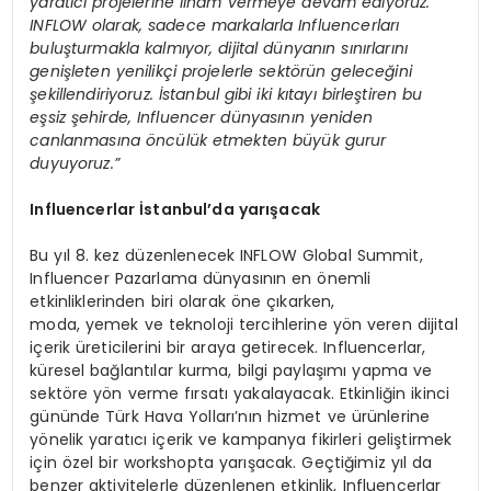
yaratıcı projelerine ilham vermeye devam ediyoruz.
INFLOW olarak, sadece markalarla I
nfluencerlar
ı
buluşturmakla kalmıyor, dijital dünyanın sınırlarını
genişleten yenilikçi projelerle sekt
ö
rün geleceğini
şekillendiriyoruz. İstanbul gibi iki kıtayı birleştiren bu
eşsiz şehirde, I
nfluencer d
ünyasının yeniden
canlanmasına
ö
ncülük etmekten büyük gurur
duyuyoruz.”
Influencerlar
İstanbul
’
da yarışacak
Bu yıl 8. kez düzenlenecek INFLOW Global Summit,
Influencer Pazarlama dünyasının en önemli
etkinliklerinden biri olarak öne çıkarken,
moda, yemek ve teknoloji tercihlerine yön veren dijital
içerik üreticilerini bir araya getirecek. Influencerlar,
küresel bağlantılar kurma, bilgi paylaşımı yapma ve
sektöre yön verme fırsatı yakalayacak. Etkinliğin ikinci
gününde Türk Hava Yolları’nın hizmet ve ürünlerine
yönelik yaratıcı içerik ve kampanya fikirleri geliştirmek
için özel bir workshopta yarışacak. Geçtiğimiz yıl da
benzer aktivitelerle düzenlenen etkinlik, Influencerlar