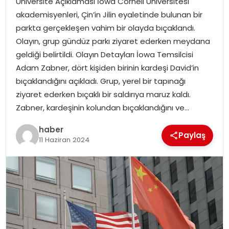
Üniversite Açıklaması İowa Cornell Üniversitesi
YAŞAM
akademisyenleri, Çin’in Jilin eyaletinde bulunan bir
parkta gerçekleşen vahim bir olayda bıçaklandı.
MAGAZIN
Olayın, grup gündüz parkı ziyaret ederken meydana
geldiği belirtildi. Olayın Detayları İowa Temsilcisi
SAĞLIK
Adam Zabner, dört kişiden birinin kardeşi David’in
bıçaklandığını açıkladı. Grup, yerel bir tapınağı
SOSYAL HABER
ziyaret ederken bıçaklı bir saldırıya maruz kaldı.
Zabner, kardeşinin kolundan bıçaklandığını ve…
haber
Paylaş
11 Haziran 2024