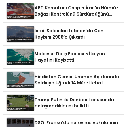
ABD Komutanı Cooper İran’ın Hürmüz
Boğazı Kontrolünü Sürdürdüğünü
Vurguladı
İsrail Saldırıları Lübnan’da Can
Kaybını 2988’e Çıkardı
Maldivler Dalış Faciası 5 İtalyan
Hayatını Kaybetti
Hindistan Gemisi Umman Açıklarında
Saldırıya Uğradı 14 Mürettebat
Kurtarıldı
Trump Putin ile Donbas konusunda
anlaşmadıklarını belirtti
DSÖ: Fransa’da norovirüs vakalarının