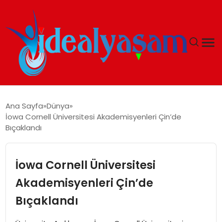
ANASAYFA
Ana Sayfa
Dünya
İowa Cornell Üniversitesi Akademisyenleri Çin’de
GÜNDEM
Bıçaklandı
EKONOMI
İowa Cornell Üniversitesi
İDEAL YAŞAM
Akademisyenleri Çin’de
Bıçaklandı
İDEAL SPOR