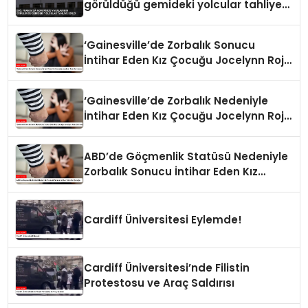
görüldüğü gemideki yolcular tahliye
edildi
‘Gainesville’de Zorbalık Sonucu
İntihar Eden Kız Çocuğu Jocelynn Rojo
Carranza’
‘Gainesville’de Zorbalık Nedeniyle
İntihar Eden Kız Çocuğu Jocelynn Rojo
Carranza’
ABD’de Göçmenlik Statüsü Nedeniyle
Zorbalık Sonucu İntihar Eden Kız
Çocuğu
Cardiff Üniversitesi Eylemde!
Cardiff Üniversitesi’nde Filistin
Protestosu ve Araç Saldırısı