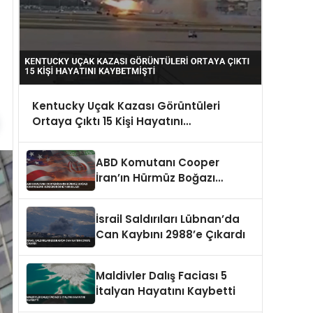
Kentucky Uçak Kazası Görüntüleri
Ortaya Çıktı 15 Kişi Hayatını
Kaybetmişti
ABD Komutanı Cooper
İran’ın Hürmüz Boğazı
Kontrolünü Sürdürdüğünü
Vurguladı
İsrail Saldırıları Lübnan’da
Can Kaybını 2988’e Çıkardı
Maldivler Dalış Faciası 5
İtalyan Hayatını Kaybetti