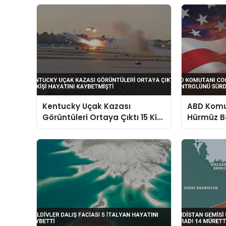
Kentucky Uçak Kazası
ABD Komut
Görüntüleri Ortaya Çıktı 15 Kişi
Hürmüz B
Hayatını Kaybetmişti
Sürdürdü