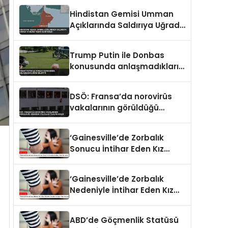
Hindistan Gemisi Umman
Açıklarında Saldırıya Uğradı
14 Mürettebat Kurtarıldı
Trump Putin ile Donbas
konusunda anlaşmadıklarını
belirtti
DSÖ: Fransa’da norovirüs
vakalarının görüldüğü
gemideki yolcular tahliye
edildi
‘Gainesville’de Zorbalık
Sonucu İntihar Eden Kız
Çocuğu Jocelynn Rojo
Carranza’
‘Gainesville’de Zorbalık
Nedeniyle İntihar Eden Kız
Çocuğu Jocelynn Rojo
Carranza’
ABD’de Göçmenlik Statüsü