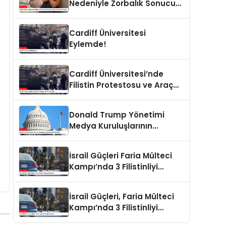
Nedeniyle Zorbalık Sonucu
İntihar Eden Kız Çocuğu
Cardiff Üniversitesi
Eylemde!
Cardiff Üniversitesi’nde
Filistin Protestosu ve Araç
Saldırısı
Donald Trump Yönetimi
Medya Kuruluşlarının
Aboneliklerini İptal Etti
İsrail Güçleri Faria Mülteci
Kampı’nda 3 Filistinliyi
Öldürdü
İsrail Güçleri, Faria Mülteci
Kampı’nda 3 Filistinliyi
Öldürdü