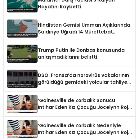
Hayatını Kaybetti
Hindistan Gemisi Umman Açıklarında
Saldırıya Uğradı 14 Mürettebat
Kurtarıldı
Trump Putin ile Donbas konusunda
anlaşmadıklarını belirtti
DSÖ: Fransa’da norovirüs vakalarının
görüldüğü gemideki yolcular tahliye
edildi
‘Gainesville’de Zorbalık Sonucu
İntihar Eden Kız Çocuğu Jocelynn Rojo
Carranza’
‘Gainesville’de Zorbalık Nedeniyle
İntihar Eden Kız Çocuğu Jocelynn Rojo