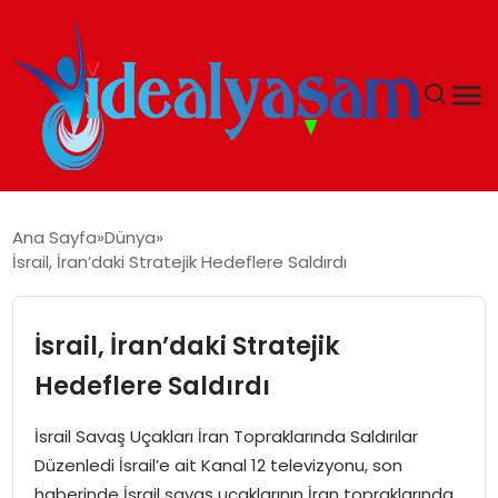
ANASAYFA
Ana Sayfa
Dünya
İsrail, İran’daki Stratejik Hedeflere Saldırdı
GÜNDEM
EKONOMI
İsrail, İran’daki Stratejik
Hedeflere Saldırdı
İDEAL YAŞAM
İsrail Savaş Uçakları İran Topraklarında Saldırılar
İDEAL SPOR
Düzenledi İsrail’e ait Kanal 12 televizyonu, son
haberinde İsrail savaş uçaklarının İran topraklarında