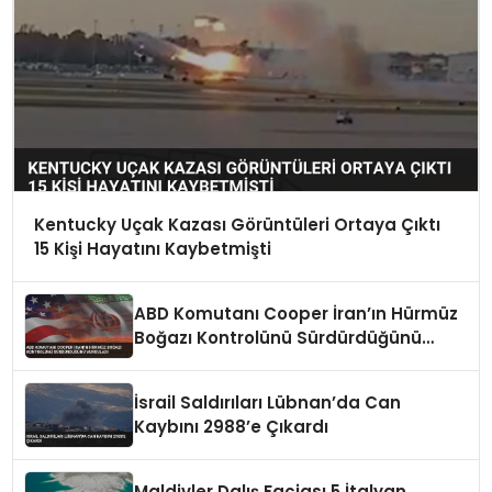
Kentucky Uçak Kazası Görüntüleri Ortaya Çıktı
15 Kişi Hayatını Kaybetmişti
ABD Komutanı Cooper İran’ın Hürmüz
Boğazı Kontrolünü Sürdürdüğünü
Vurguladı
İsrail Saldırıları Lübnan’da Can
Kaybını 2988’e Çıkardı
Maldivler Dalış Faciası 5 İtalyan