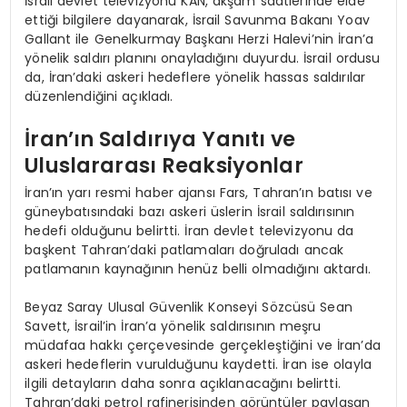
İsrail devlet televizyonu KAN, akşam saatlerinde elde
ettiği bilgilere dayanarak, İsrail Savunma Bakanı Yoav
Gallant ile Genelkurmay Başkanı Herzi Halevi’nin İran’a
yönelik saldırı planını onayladığını duyurdu. İsrail ordusu
da, İran’daki askeri hedeflere yönelik hassas saldırılar
düzenlendiğini açıkladı.
İran’ın Saldırıya Yanıtı ve
Uluslararası Reaksiyonlar
İran’ın yarı resmi haber ajansı Fars, Tahran’ın batısı ve
güneybatısındaki bazı askeri üslerin İsrail saldırısının
hedefi olduğunu belirtti. İran devlet televizyonu da
başkent Tahran’daki patlamaları doğruladı ancak
patlamanın kaynağının henüz belli olmadığını aktardı.
Beyaz Saray Ulusal Güvenlik Konseyi Sözcüsü Sean
Savett, İsrail’in İran’a yönelik saldırısının meşru
müdafaa hakkı çerçevesinde gerçekleştiğini ve İran’da
askeri hedeflerin vurulduğunu kaydetti. İran ise olayla
ilgili detayların daha sonra açıklanacağını belirtti.
Tahran’daki petrol rafinerisinden görüntüler paylaşan