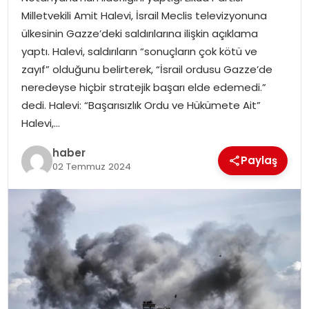
YAŞAM
Milletvekili Amit Halevi, İsrail Meclis televizyonuna
ülkesinin Gazze’deki saldırılarına ilişkin açıklama
MAGAZIN
yaptı. Halevi, saldırıların “sonuçların çok kötü ve
zayıf” olduğunu belirterek, “İsrail ordusu Gazze’de
SAĞLIK
neredeyse hiçbir stratejik başarı elde edemedi.”
dedi. Halevi: “Başarısızlık Ordu ve Hükümete Ait”
SOSYAL HABER
Halevi,…
haber
Paylaş
02 Temmuz 2024