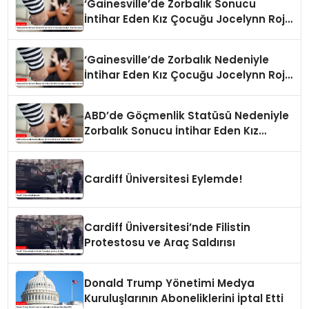
‘Gainesville’de Zorbalık Sonucu
İntihar Eden Kız Çocuğu Jocelynn Rojo
Carranza’
‘Gainesville’de Zorbalık Nedeniyle
İntihar Eden Kız Çocuğu Jocelynn Rojo
Carranza’
ABD’de Göçmenlik Statüsü Nedeniyle
Zorbalık Sonucu İntihar Eden Kız
Çocuğu
Cardiff Üniversitesi Eylemde!
Cardiff Üniversitesi’nde Filistin
Protestosu ve Araç Saldırısı
Donald Trump Yönetimi Medya
Kuruluşlarının Aboneliklerini İptal Etti