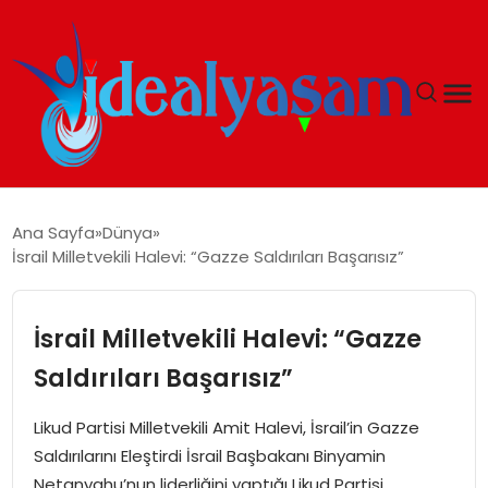
ANASAYFA
Ana Sayfa
Dünya
İsrail Milletvekili Halevi: “Gazze Saldırıları Başarısız”
GÜNDEM
EKONOMI
İsrail Milletvekili Halevi: “Gazze
Saldırıları Başarısız”
İDEAL YAŞAM
Likud Partisi Milletvekili Amit Halevi, İsrail’in Gazze
İDEAL SPOR
Saldırılarını Eleştirdi İsrail Başbakanı Binyamin
Netanyahu’nun liderliğini yaptığı Likud Partisi