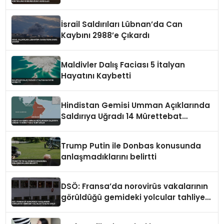
Vurguladı
İsrail Saldırıları Lübnan’da Can
Kaybını 2988’e Çıkardı
Maldivler Dalış Faciası 5 İtalyan
Hayatını Kaybetti
Hindistan Gemisi Umman Açıklarında
Saldırıya Uğradı 14 Mürettebat
Kurtarıldı
Trump Putin ile Donbas konusunda
anlaşmadıklarını belirtti
DSÖ: Fransa’da norovirüs vakalarının
görüldüğü gemideki yolcular tahliye
edildi