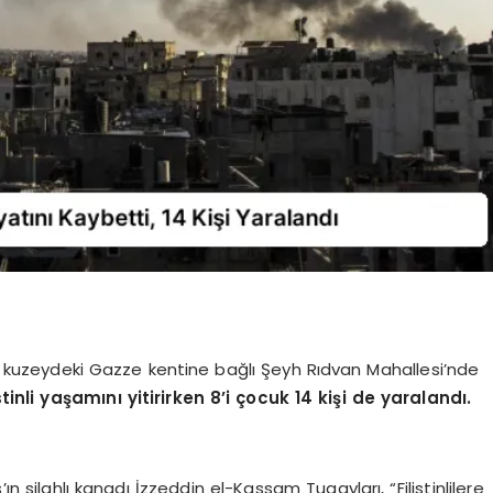
su, kuzeydeki Gazze kentine bağlı Şeyh Rıdvan Mahallesi’nde
istinli yaşamını yitirirken 8’i çocuk 14 kişi de yaralandı.
ın silahlı kanadı İzzeddin el-Kassam Tugayları, “Filistinlilere