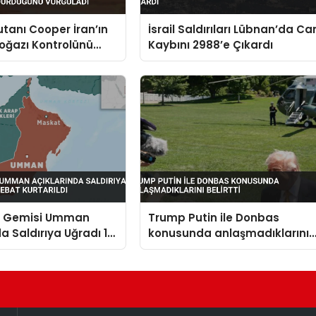
anı Cooper İran’ın
İsrail Saldırıları Lübnan’da Ca
oğazı Kontrolünü
Kaybını 2988’e Çıkardı
ğünü Vurguladı
n Gemisi Umman
Trump Putin ile Donbas
da Saldırıya Uğradı 14
konusunda anlaşmadıklarını
t Kurtarıldı
belirtti