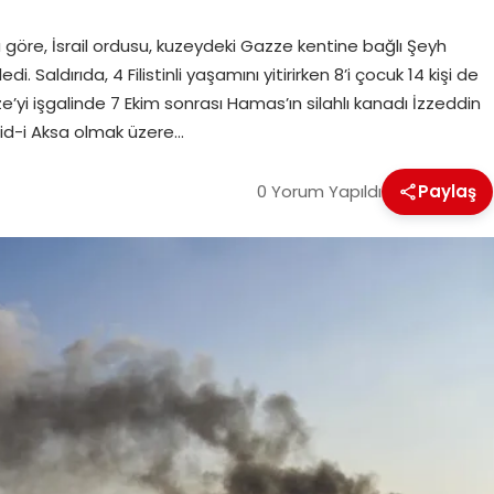
’ya göre, İsrail ordusu, kuzeydeki Gazze kentine bağlı Şeyh
. Saldırıda, 4 Filistinli yaşamını yitirirken 8’i çocuk 14 kişi de
zze’yi işgalinde 7 Ekim sonrası Hamas’ın silahlı kanadı İzzeddin
cid-i Aksa olmak üzere…
0 Yorum Yapıldı
Paylaş