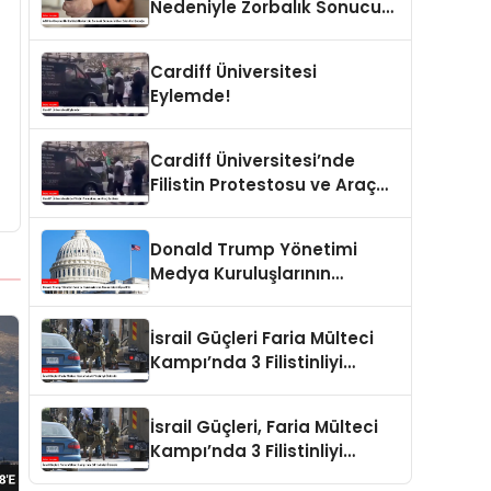
Nedeniyle Zorbalık Sonucu
İntihar Eden Kız Çocuğu
Cardiff Üniversitesi
Eylemde!
Cardiff Üniversitesi’nde
Filistin Protestosu ve Araç
Saldırısı
Donald Trump Yönetimi
Medya Kuruluşlarının
Aboneliklerini İptal Etti
İsrail Güçleri Faria Mülteci
Kampı’nda 3 Filistinliyi
Öldürdü
İsrail Güçleri, Faria Mülteci
Kampı’nda 3 Filistinliyi
Öldürdü