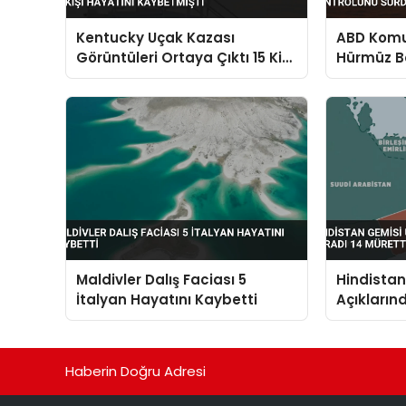
Kentucky Uçak Kazası
ABD Komut
Görüntüleri Ortaya Çıktı 15 Kişi
Hürmüz B
Hayatını Kaybetmişti
Sürdürdü
Maldivler Dalış Faciası 5
Hindista
İtalyan Hayatını Kaybetti
Açıkların
Müretteba
Haberin Doğru Adresi