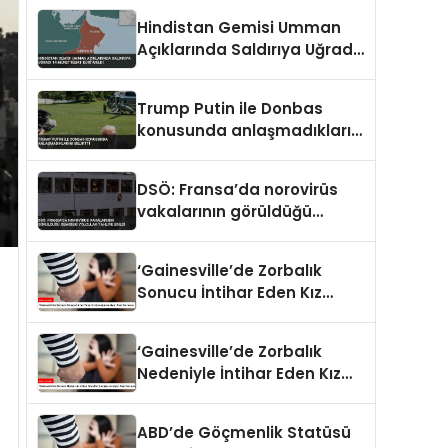
Hindistan Gemisi Umman
Açıklarında Saldırıya Uğradı
14 Mürettebat Kurtarıldı
Trump Putin ile Donbas
konusunda anlaşmadıklarını
belirtti
DSÖ: Fransa’da norovirüs
vakalarının görüldüğü
gemideki yolcular tahliye
edildi
‘Gainesville’de Zorbalık
Sonucu İntihar Eden Kız
Çocuğu Jocelynn Rojo
Carranza’
‘Gainesville’de Zorbalık
Nedeniyle İntihar Eden Kız
Çocuğu Jocelynn Rojo
Carranza’
ABD’de Göçmenlik Statüsü