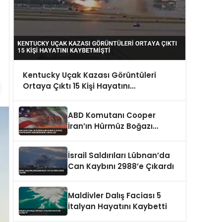
Kentucky Uçak Kazası Görüntüleri
Ortaya Çıktı 15 Kişi Hayatını
Kaybetmişti
ABD Komutanı Cooper
İran’ın Hürmüz Boğazı
Kontrolünü Sürdürdüğünü
Vurguladı
İsrail Saldırıları Lübnan’da
Can Kaybını 2988’e Çıkardı
Maldivler Dalış Faciası 5
İtalyan Hayatını Kaybetti