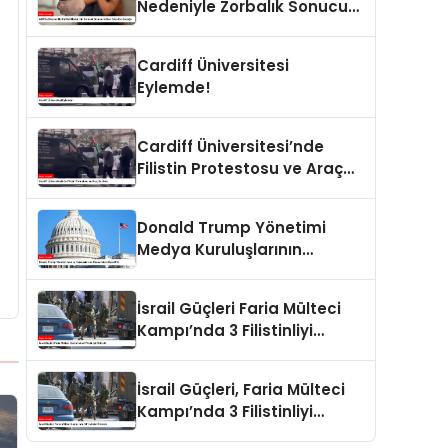
Nedeniyle Zorbalık Sonucu
İntihar Eden Kız Çocuğu
Cardiff Üniversitesi
Eylemde!
Cardiff Üniversitesi’nde
Filistin Protestosu ve Araç
Saldırısı
Donald Trump Yönetimi
Medya Kuruluşlarının
Aboneliklerini İptal Etti
İsrail Güçleri Faria Mülteci
Kampı’nda 3 Filistinliyi
Öldürdü
İsrail Güçleri, Faria Mülteci
Kampı’nda 3 Filistinliyi
Öldürdü