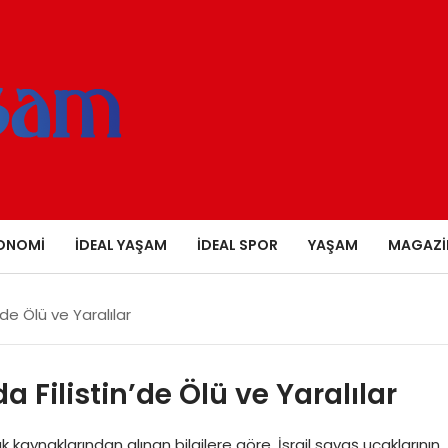
ONOMI
İDEAL YAŞAM
İDEAL SPOR
YAŞAM
MAGAZI
n’de Ölü ve Yaralılar
da Filistin’de Ölü ve Yaralılar
lık kaynaklarından alınan bilgilere göre, İsrail savaş uçaklarının