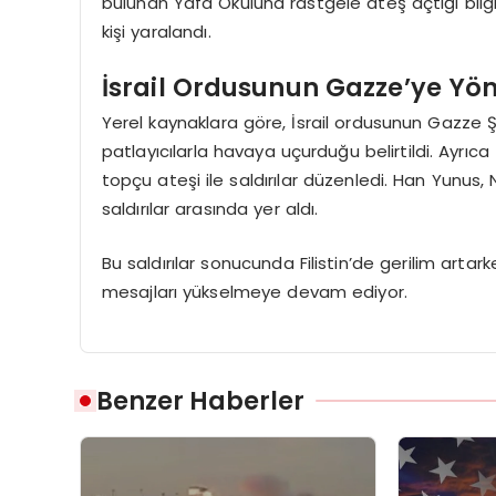
bulunan Yafa Okuluna rastgele ateş açtığı bilgisi 
kişi yaralandı.
İsrail Ordusunun Gazze’ye Yöne
Yerel kaynaklara göre, İsrail ordusunun Gazze Ş
patlayıcılarla havaya uçurduğu belirtildi. Ayrıc
topçu ateşi ile saldırılar düzenledi. Han Yunu
saldırılar arasında yer aldı.
Bu saldırılar sonucunda Filistin’de gerilim artar
mesajları yükselmeye devam ediyor.
Benzer Haberler