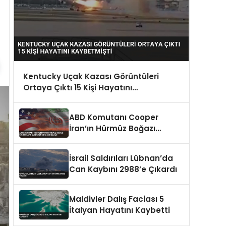
Kentucky Uçak Kazası Görüntüleri
Ortaya Çıktı 15 Kişi Hayatını
Kaybetmişti
ABD Komutanı Cooper
İran’ın Hürmüz Boğazı
Kontrolünü Sürdürdüğünü
Vurguladı
İsrail Saldırıları Lübnan’da
Can Kaybını 2988’e Çıkardı
Maldivler Dalış Faciası 5
İtalyan Hayatını Kaybetti