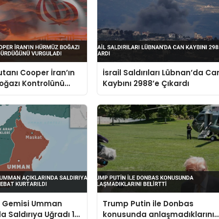
anı Cooper İran’ın
İsrail Saldırıları Lübnan’da Ca
oğazı Kontrolünü
Kaybını 2988’e Çıkardı
ğünü Vurguladı
n Gemisi Umman
Trump Putin ile Donbas
da Saldırıya Uğradı 14
konusunda anlaşmadıklarını