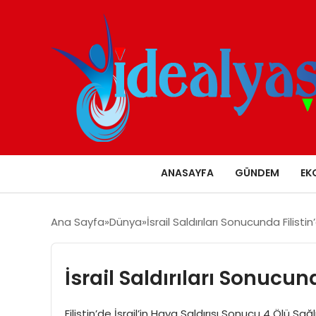
ANASAYFA
GÜNDEM
EK
Ana Sayfa
Dünya
İsrail Saldırıları Sonucunda Filisti
İsrail Saldırıları Sonucun
Filistin’de İsrail’in Hava Saldırısı Sonucu 4 Ölü Sağ