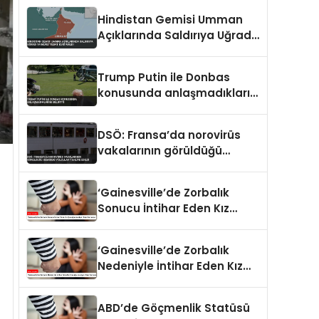
Hindistan Gemisi Umman
Açıklarında Saldırıya Uğradı
14 Mürettebat Kurtarıldı
Trump Putin ile Donbas
konusunda anlaşmadıklarını
belirtti
DSÖ: Fransa’da norovirüs
vakalarının görüldüğü
gemideki yolcular tahliye
edildi
‘Gainesville’de Zorbalık
Sonucu İntihar Eden Kız
Çocuğu Jocelynn Rojo
Carranza’
‘Gainesville’de Zorbalık
Nedeniyle İntihar Eden Kız
Çocuğu Jocelynn Rojo
Carranza’
ABD’de Göçmenlik Statüsü