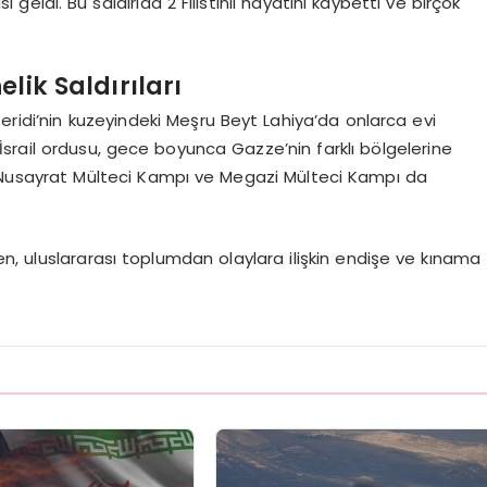
geldi. Bu saldırıda 2 Filistinli hayatını kaybetti ve birçok
lik Saldırıları
eridi’nin kuzeyindeki Meşru Beyt Lahiya’da onlarca evi
a İsrail ordusu, gece boyunca Gazze’nin farklı bölgelerine
s, Nusayrat Mülteci Kampı ve Megazi Mülteci Kampı da
ken, uluslararası toplumdan olaylara ilişkin endişe ve kınama