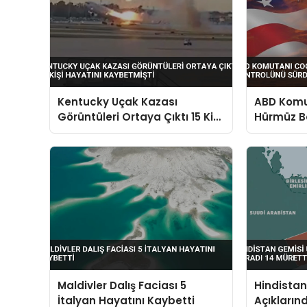
Kentucky Uçak Kazası
ABD Komut
Görüntüleri Ortaya Çıktı 15 Kişi
Hürmüz B
Hayatını Kaybetmişti
Sürdürdü
Maldivler Dalış Faciası 5
Hindista
İtalyan Hayatını Kaybetti
Açıkların