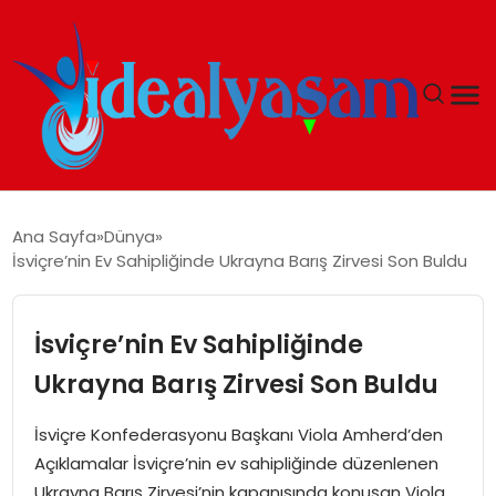
ANASAYFA
Ana Sayfa
Dünya
İsviçre’nin Ev Sahipliğinde Ukrayna Barış Zirvesi Son Buldu
GÜNDEM
EKONOMI
İsviçre’nin Ev Sahipliğinde
Ukrayna Barış Zirvesi Son Buldu
İDEAL YAŞAM
İsviçre Konfederasyonu Başkanı Viola Amherd’den
İDEAL SPOR
Açıklamalar İsviçre’nin ev sahipliğinde düzenlenen
Ukrayna Barış Zirvesi’nin kapanışında konuşan Viola