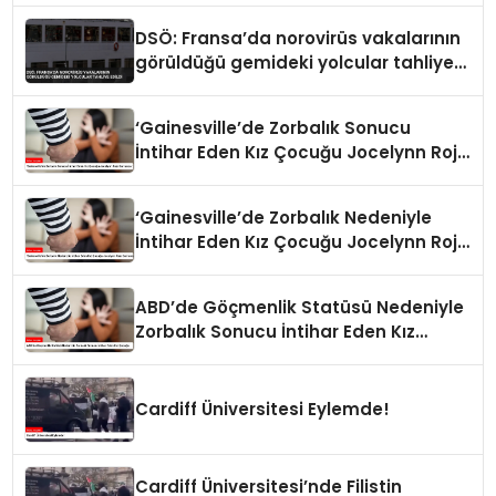
DSÖ: Fransa’da norovirüs vakalarının
görüldüğü gemideki yolcular tahliye
edildi
‘Gainesville’de Zorbalık Sonucu
İntihar Eden Kız Çocuğu Jocelynn Rojo
Carranza’
‘Gainesville’de Zorbalık Nedeniyle
İntihar Eden Kız Çocuğu Jocelynn Rojo
Carranza’
ABD’de Göçmenlik Statüsü Nedeniyle
Zorbalık Sonucu İntihar Eden Kız
Çocuğu
Cardiff Üniversitesi Eylemde!
Cardiff Üniversitesi’nde Filistin