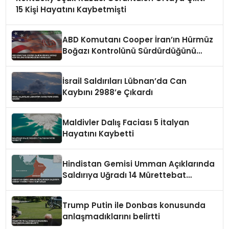
15 Kişi Hayatını Kaybetmişti
ABD Komutanı Cooper İran’ın Hürmüz
Boğazı Kontrolünü Sürdürdüğünü
Vurguladı
İsrail Saldırıları Lübnan’da Can
Kaybını 2988’e Çıkardı
Maldivler Dalış Faciası 5 İtalyan
Hayatını Kaybetti
Hindistan Gemisi Umman Açıklarında
Saldırıya Uğradı 14 Mürettebat
Kurtarıldı
Trump Putin ile Donbas konusunda
anlaşmadıklarını belirtti