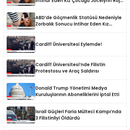
İntihar Eden Kız Çocuğu Jocelynn Rojo
Carranza’
ABD’de Göçmenlik Statüsü Nedeniyle
Zorbalık Sonucu İntihar Eden Kız
Çocuğu
Cardiff Üniversitesi Eylemde!
Cardiff Üniversitesi’nde Filistin
Protestosu ve Araç Saldırısı
Donald Trump Yönetimi Medya
Kuruluşlarının Aboneliklerini İptal Etti
İsrail Güçleri Faria Mülteci Kampı’nda
3 Filistinliyi Öldürdü