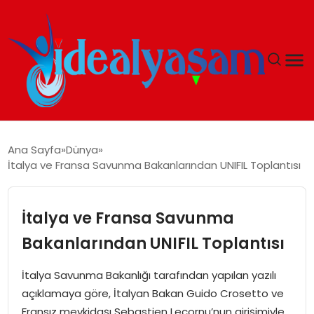
ANASAYFA
Ana Sayfa
Dünya
İtalya ve Fransa Savunma Bakanlarından UNIFIL Toplantısı
GÜNDEM
EKONOMI
İtalya ve Fransa Savunma
Bakanlarından UNIFIL Toplantısı
İDEAL YAŞAM
İtalya Savunma Bakanlığı tarafından yapılan yazılı
İDEAL SPOR
açıklamaya göre, İtalyan Bakan Guido Crosetto ve
Fransız mevkidaşı Sebastien Lecornu’nun girişimiyle