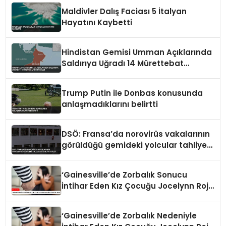
Maldivler Dalış Faciası 5 İtalyan
Hayatını Kaybetti
Hindistan Gemisi Umman Açıklarında
Saldırıya Uğradı 14 Mürettebat
Kurtarıldı
Trump Putin ile Donbas konusunda
anlaşmadıklarını belirtti
DSÖ: Fransa’da norovirüs vakalarının
görüldüğü gemideki yolcular tahliye
edildi
‘Gainesville’de Zorbalık Sonucu
İntihar Eden Kız Çocuğu Jocelynn Rojo
Carranza’
‘Gainesville’de Zorbalık Nedeniyle