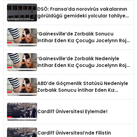
DSÖ: Fransa’da norovirüs vakalarının
görüldüğü gemideki yolcular tahliye
edildi
‘Gainesville’de Zorbalık Sonucu
İntihar Eden Kız Çocuğu Jocelynn Rojo
Carranza’
‘Gainesville’de Zorbalık Nedeniyle
İntihar Eden Kız Çocuğu Jocelynn Rojo
Carranza’
ABD’de Göçmenlik Statüsü Nedeniyle
Zorbalık Sonucu İntihar Eden Kız
Çocuğu
Cardiff Üniversitesi Eylemde!
Cardiff Üniversitesi’nde Filistin