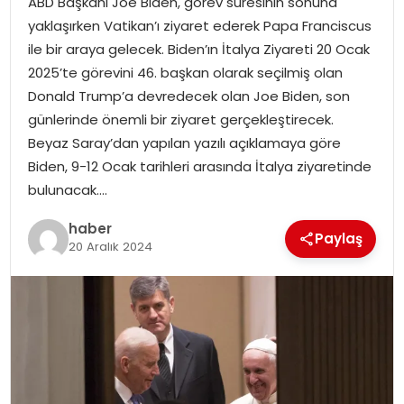
ABD Başkanı Joe Biden, görev süresinin sonuna
YAŞAM
yaklaşırken Vatikan’ı ziyaret ederek Papa Franciscus
ile bir araya gelecek. Biden’ın İtalya Ziyareti 20 Ocak
MAGAZIN
2025’te görevini 46. başkan olarak seçilmiş olan
Donald Trump’a devredecek olan Joe Biden, son
SAĞLIK
günlerinde önemli bir ziyaret gerçekleştirecek.
Beyaz Saray’dan yapılan yazılı açıklamaya göre
SOSYAL HABER
Biden, 9-12 Ocak tarihleri arasında İtalya ziyaretinde
bulunacak….
haber
Paylaş
20 Aralık 2024