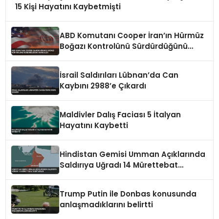
15 Kişi Hayatını Kaybetmişti
ABD Komutanı Cooper İran’ın Hürmüz
Boğazı Kontrolünü Sürdürdüğünü
Vurguladı
İsrail Saldırıları Lübnan’da Can
Kaybını 2988’e Çıkardı
Maldivler Dalış Faciası 5 İtalyan
Hayatını Kaybetti
Hindistan Gemisi Umman Açıklarında
Saldırıya Uğradı 14 Mürettebat
Kurtarıldı
Trump Putin ile Donbas konusunda
anlaşmadıklarını belirtti