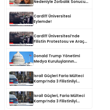
Nedeniyle Zorbalık Sonucu
İntihar Eden Kız Çocuğu
Cardiff Üniversitesi
Eylemde!
Cardiff Üniversitesi’nde
Filistin Protestosu ve Araç
Saldırısı
Donald Trump Yönetimi
Medya Kuruluşlarının
Aboneliklerini İptal Etti
İsrail Güçleri Faria Mülteci
Kampı’nda 3 Filistinliyi
Öldürdü
İsrail Güçleri, Faria Mülteci
Kampı’nda 3 Filistinliyi
Öldürdü