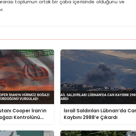
lararası toplumun ortak bir çaba içerisinde olduğunu ve
r.
anı Cooper İran’ın
İsrail Saldırıları Lübnan’da Ca
oğazı Kontrolünü
Kaybını 2988’e Çıkardı
ğünü Vurguladı