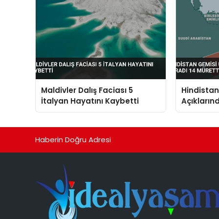
Maldivler Dalış Faciası 5
Hindista
İtalyan Hayatını Kaybetti
Açıkların
Müretteba
Haberin Doğru Adresi