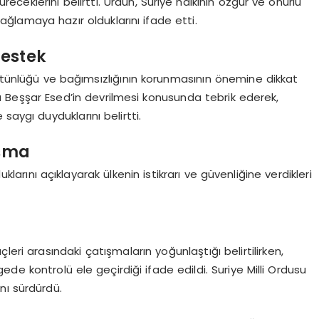
receklerini belirtti. Ürdün, Suriye halkının özgür ve onurlu
ağlamaya hazır olduklarını ifade etti.
Destek
bütünlüğü ve bağımsızlığının korunmasının önemine dikkat
ı Beşşar Esed’in devrilmesi konusunda tebrik ederek,
saygı duyduklarını belirtti.
ışma
uklarını açıklayarak ülkenin istikrarı ve güvenliğine verdikleri
çleri arasındaki çatışmaların yoğunlaştığı belirtilirken,
de kontrolü ele geçirdiği ifade edildi. Suriye Milli Ordusu
nı sürdürdü.