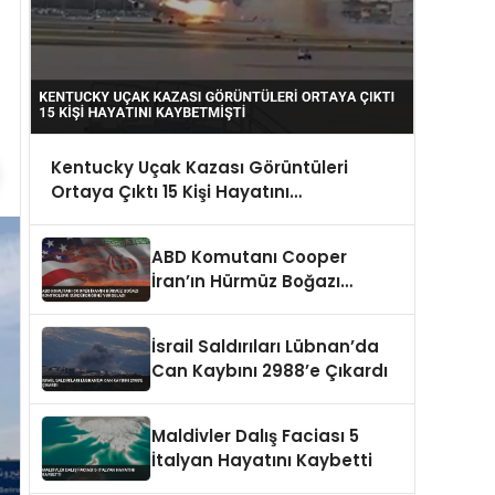
Kentucky Uçak Kazası Görüntüleri
Ortaya Çıktı 15 Kişi Hayatını
Kaybetmişti
ABD Komutanı Cooper
İran’ın Hürmüz Boğazı
Kontrolünü Sürdürdüğünü
Vurguladı
İsrail Saldırıları Lübnan’da
Can Kaybını 2988’e Çıkardı
Maldivler Dalış Faciası 5
İtalyan Hayatını Kaybetti