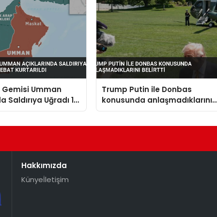
n Gemisi Umman
Trump Putin ile Donbas
da Saldırıya Uğradı 14
konusunda anlaşmadıklarını
t Kurtarıldı
belirtti
Hakkımızda
Künye
İletişim