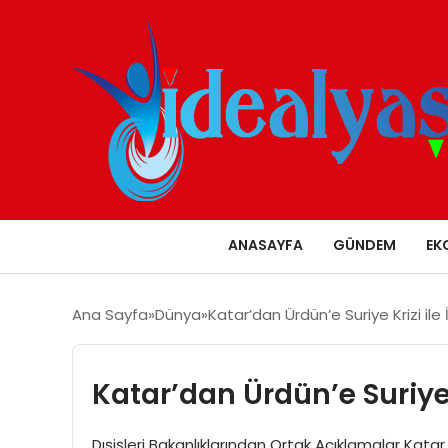
ANASAYFA
GÜNDEM
EK
Ana Sayfa
Dünya
Katar’dan Ürdün’e Suriye Krizi ile İ
Katar’dan Ürdün’e Suriye K
Dışişleri Bakanlıklarından Ortak Açıklamalar Katar