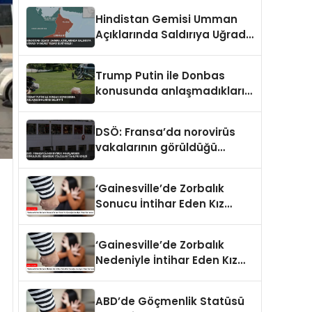
Hindistan Gemisi Umman
Açıklarında Saldırıya Uğradı
14 Mürettebat Kurtarıldı
Trump Putin ile Donbas
konusunda anlaşmadıklarını
belirtti
DSÖ: Fransa’da norovirüs
vakalarının görüldüğü
gemideki yolcular tahliye
edildi
‘Gainesville’de Zorbalık
Sonucu İntihar Eden Kız
Çocuğu Jocelynn Rojo
Carranza’
‘Gainesville’de Zorbalık
Nedeniyle İntihar Eden Kız
Çocuğu Jocelynn Rojo
Carranza’
ABD’de Göçmenlik Statüsü