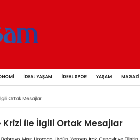
ONOMI
İDEAL YAŞAM
İDEAL SPOR
YAŞAM
MAGAZI
lgili Ortak Mesajlar
rizi ile İlgili Ortak Mesajlar
, Bahreyn, Mısır, Umman, Ürdün, Yemen, Irak, Cezayir ve Filistin