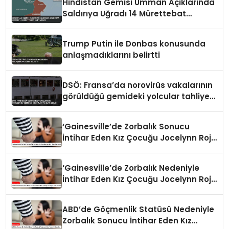
Hindistan Gemisi Umman Açıklarında
Saldırıya Uğradı 14 Mürettebat
Kurtarıldı
Trump Putin ile Donbas konusunda
anlaşmadıklarını belirtti
DSÖ: Fransa’da norovirüs vakalarının
görüldüğü gemideki yolcular tahliye
edildi
‘Gainesville’de Zorbalık Sonucu
İntihar Eden Kız Çocuğu Jocelynn Rojo
Carranza’
‘Gainesville’de Zorbalık Nedeniyle
İntihar Eden Kız Çocuğu Jocelynn Rojo
Carranza’
ABD’de Göçmenlik Statüsü Nedeniyle
Zorbalık Sonucu İntihar Eden Kız