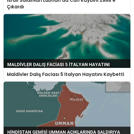
İsrail Saldırıları Lübnan’da Can Kaybını 2988’e
Çıkardı
Maldivler Dalış Faciası 5 İtalyan Hayatını Kaybetti