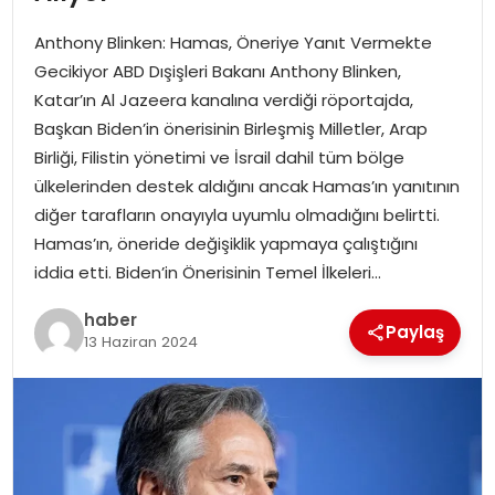
YAŞAM
Anthony Blinken: Hamas, Öneriye Yanıt Vermekte
MAGAZIN
Gecikiyor ABD Dışişleri Bakanı Anthony Blinken,
Katar’ın Al Jazeera kanalına verdiği röportajda,
SAĞLIK
Başkan Biden’in önerisinin Birleşmiş Milletler, Arap
Birliği, Filistin yönetimi ve İsrail dahil tüm bölge
SOSYAL HABER
ülkelerinden destek aldığını ancak Hamas’ın yanıtının
diğer tarafların onayıyla uyumlu olmadığını belirtti.
Hamas’ın, öneride değişiklik yapmaya çalıştığını
iddia etti. Biden’in Önerisinin Temel İlkeleri…
haber
Paylaş
13 Haziran 2024