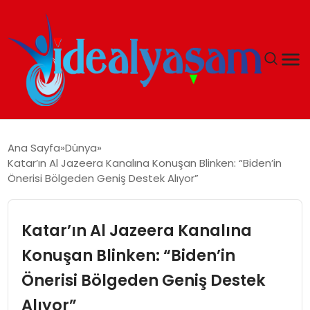
ANASAYFA
Ana Sayfa
Dünya
Katar’ın Al Jazeera Kanalına Konuşan Blinken: “Biden’in
GÜNDEM
Önerisi Bölgeden Geniş Destek Alıyor”
EKONOMI
Katar’ın Al Jazeera Kanalına
İDEAL YAŞAM
Konuşan Blinken: “Biden’in
Önerisi Bölgeden Geniş Destek
İDEAL SPOR
Alıyor”