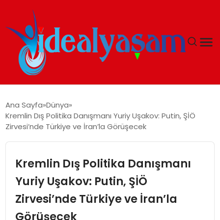
ANASAYFA
Ana Sayfa
Dünya
Kremlin Dış Politika Danışmanı Yuriy Uşakov: Putin, ŞİÖ
GÜNDEM
Zirvesi’nde Türkiye ve İran’la Görüşecek
EKONOMI
Kremlin Dış Politika Danışmanı
İDEAL YAŞAM
Yuriy Uşakov: Putin, ŞİÖ
Zirvesi’nde Türkiye ve İran’la
İDEAL SPOR
Görüşecek