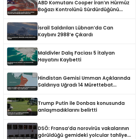
ABD Komutanı Cooper İran’ın Hürmüz
Boğazı Kontrolünü Sürdürdüğünü
Vurguladı
İsrail Saldırıları Lübnan’da Can
Kaybını 2988’e Çıkardı
Maldivler Dalış Faciası 5 İtalyan
Hayatını Kaybetti
Hindistan Gemisi Umman Açıklarında
Saldırıya Uğradı 14 Mürettebat
Kurtarıldı
Trump Putin ile Donbas konusunda
anlaşmadıklarını belirtti
DSÖ: Fransa’da norovirüs vakalarının
görüldüğü gemideki yolcular tahliye