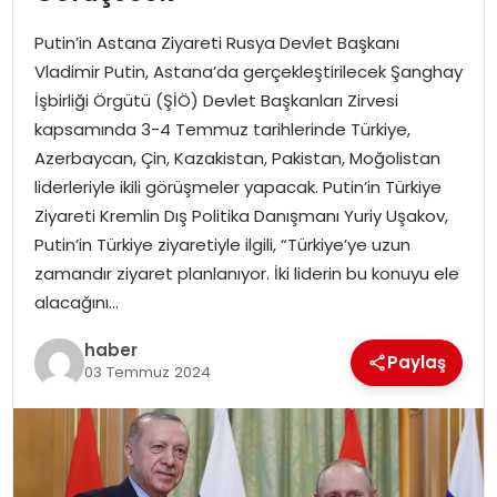
YAŞAM
Putin’in Astana Ziyareti Rusya Devlet Başkanı
MAGAZIN
Vladimir Putin, Astana’da gerçekleştirilecek Şanghay
İşbirliği Örgütü (ŞİÖ) Devlet Başkanları Zirvesi
SAĞLIK
kapsamında 3-4 Temmuz tarihlerinde Türkiye,
Azerbaycan, Çin, Kazakistan, Pakistan, Moğolistan
SOSYAL HABER
liderleriyle ikili görüşmeler yapacak. Putin’in Türkiye
Ziyareti Kremlin Dış Politika Danışmanı Yuriy Uşakov,
Putin’in Türkiye ziyaretiyle ilgili, “Türkiye’ye uzun
zamandır ziyaret planlanıyor. İki liderin bu konuyu ele
alacağını…
haber
Paylaş
03 Temmuz 2024