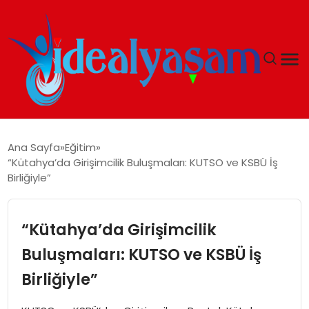
ANASAYFA
Ana Sayfa
Eğitim
“Kütahya’da Girişimcilik Buluşmaları: KUTSO ve KSBÜ İş
GÜNDEM
Birliğiyle”
EKONOMI
“Kütahya’da Girişimcilik
İDEAL YAŞAM
Buluşmaları: KUTSO ve KSBÜ İş
Birliğiyle”
İDEAL SPOR