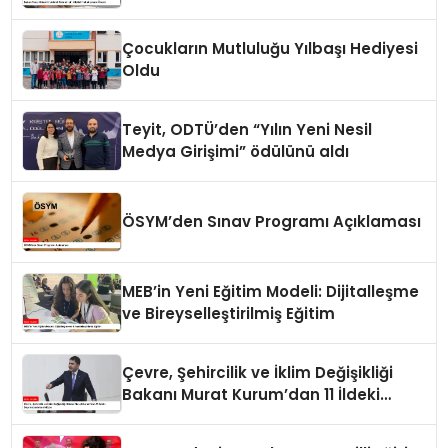
Çocukların Mutluluğu Yılbaşı Hediyesi
Oldu
Teyit, ODTÜ’den “Yılın Yeni Nesil
Medya Girişimi” ödülünü aldı
ÖSYM’den Sınav Programı Açıklaması
MEB’in Yeni Eğitim Modeli: Dijitalleşme
ve Bireyselleştirilmiş Eğitim
Çevre, Şehircilik ve İklim Değişikliği
Bakanı Murat Kurum’dan 11 İldeki
Depremzedelere Müjde