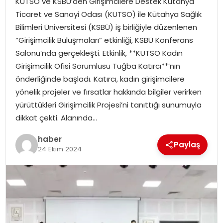
KUTSO ve KSBÜ’den Girişimcilere Destek Kütahya
YAŞAM
Ticaret ve Sanayi Odası (KUTSO) ile Kütahya Sağlık
Bilimleri Üniversitesi (KSBÜ) iş birliğiyle düzenlenen
MAGAZIN
“Girişimcilik Buluşmaları” etkinliği, KSBÜ Konferans
Salonu’nda gerçekleşti. Etkinlik, **KUTSO Kadın
SAĞLIK
Girişimcilik Ofisi Sorumlusu Tuğba Katırcı**’nın
önderliğinde başladı. Katırcı, kadın girişimcilere
SOSYAL HABER
yönelik projeler ve fırsatlar hakkında bilgiler verirken
yürüttükleri Girişimcilik Projesi’ni tanıttığı sunumuyla
dikkat çekti. Alanında…
haber
Paylaş
24 Ekim 2024