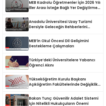
MEB Kadrolu Öğretmenler İçin 2026 Yılı
İller Arası İsteğe Bağlı Yer Değiştirme
Duyurusunu Yayımladı
Anadolu Üniversitesi Uzay Turizmi
Dersiyle Geleceğin Rehberlerini
Yetiştiriyor
MEB’in Okul Öncesi Dil Gelişimini
Destekleme Çalışmaları
Türkiye’deki Üniversitelere Yabancı
Öğrenci Akını
Yükseköğretim Kurulu Başkanı
Açıköğretim Fakültelerinde Değişiklik
Yapacak
Bakan Tunç: Güvenilir Adalet Sistemi
İçin Nitelikli Hukukçuların Önemi