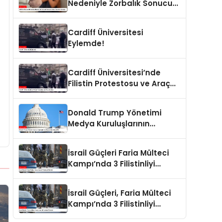
Nedeniyle Zorbalık Sonucu
İntihar Eden Kız Çocuğu
Cardiff Üniversitesi
Eylemde!
Cardiff Üniversitesi’nde
Filistin Protestosu ve Araç
Saldırısı
Donald Trump Yönetimi
Medya Kuruluşlarının
Aboneliklerini İptal Etti
İsrail Güçleri Faria Mülteci
Kampı’nda 3 Filistinliyi
Öldürdü
İsrail Güçleri, Faria Mülteci
Kampı’nda 3 Filistinliyi
Öldürdü