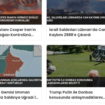
anı Cooper İran’ın
İsrail Saldırıları Lübnan’da Ca
oğazı Kontrolünü
Kaybını 2988’e Çıkardı
ğünü Vurguladı
n Gemisi Umman
Trump Putin ile Donbas
da Saldırıya Uğradı 14
konusunda anlaşmadıklarını
t Kurtarıldı
belirtti