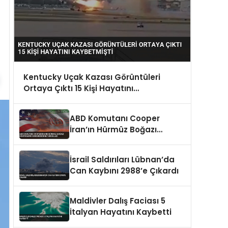
Kentucky Uçak Kazası Görüntüleri
Ortaya Çıktı 15 Kişi Hayatını
Kaybetmişti
ABD Komutanı Cooper
İran’ın Hürmüz Boğazı
Kontrolünü Sürdürdüğünü
Vurguladı
İsrail Saldırıları Lübnan’da
Can Kaybını 2988’e Çıkardı
Maldivler Dalış Faciası 5
İtalyan Hayatını Kaybetti