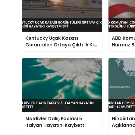
Kentucky Uçak Kazası
ABD Komut
Görüntüleri Ortaya Çıktı 15 Kişi
Hürmüz B
Hayatını Kaybetmişti
Sürdürdü
Maldivler Dalış Faciası 5
Hindista
İtalyan Hayatını Kaybetti
Açıkların
Müretteba