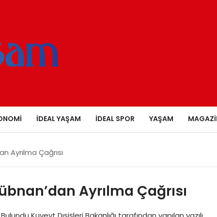
ONOMI
İDEAL YAŞAM
İDEAL SPOR
YAŞAM
MAGAZI
n Ayrılma Çağrısı
übnan’dan Ayrılma Çağrısı
Bulundu Kuveyt Dışişleri Bakanlığı tarafından yapılan yazılı