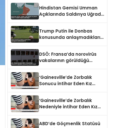
Hindistan Gemisi Umman
Açıklarında Saldırıya Uğradı
14 Mürettebat Kurtarıldı
Trump Putin ile Donbas
konusunda anlaşmadıklarını
belirtti
DSÖ: Fransa’da norovirüs
vakalarının görüldüğü
gemideki yolcular tahliye
edildi
‘Gainesville’de Zorbalık
Sonucu İntihar Eden Kız
Çocuğu Jocelynn Rojo
Carranza’
‘Gainesville’de Zorbalık
Nedeniyle İntihar Eden Kız
Çocuğu Jocelynn Rojo
Carranza’
ABD’de Göçmenlik Statüsü