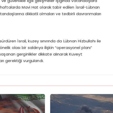
e güvenlikle ilgili gelişmeler ışığında vatandaşlara
aftalarda Mavi Hat olarak tabir edilen İsrail-Lübnan
tandaşlarına dikkatli olmaları ve tedbirli davranmaları
sürdüren İsrail, kuzey sınırında da Lübnan Hizbullahı ile
nelik olası bir saldırıya ilişkin “operasyonel planı”
aşanan gerginlikler dikkate alınarak Kuveyt
rı gerektiği vurgulandı.