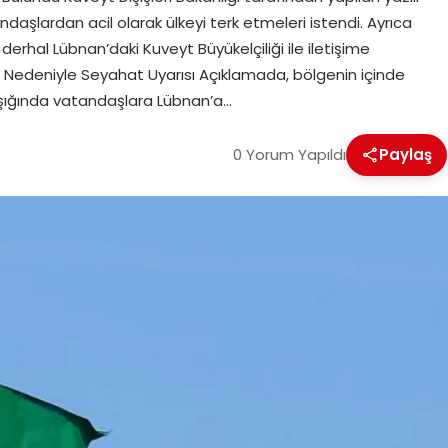
aşlardan acil olarak ülkeyi terk etmeleri istendi. Ayrıca
rhal Lübnan’daki Kuveyt Büyükelçiliği ile iletişime
r Nedeniyle Seyahat Uyarısı Açıklamada, bölgenin içinde
r ışığında vatandaşlara Lübnan’a…
0 Yorum Yapıldı
Paylaş