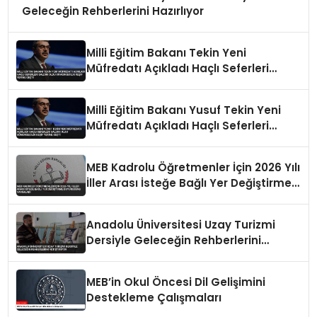
Geleceğin Rehberlerini Hazırlıyor
Milli Eğitim Bakanı Tekin Yeni
Müfredatı Açıkladı Haçlı Seferleri
Saldırı Oldu Sömürgecilik Keşif Yerine
Geçti
Milli Eğitim Bakanı Yusuf Tekin Yeni
Müfredatı Açıkladı Haçlı Seferleri
Saldırı Oldu Sömürgecilik Keşif Yerine
Geçti
MEB Kadrolu Öğretmenler İçin 2026 Yılı
İller Arası İsteğe Bağlı Yer Değiştirme
Duyurusunu Yayımladı
Anadolu Üniversitesi Uzay Turizmi
Dersiyle Geleceğin Rehberlerini
Yetiştiriyor
MEB’in Okul Öncesi Dil Gelişimini
Destekleme Çalışmaları