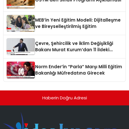
MEB’in Yeni Eğitim Modeli: Dijitalleşme
ve Bireyselleştirilmiş Eğitim
Çevre, Şehircilik ve İklim Değişikliği
Bakanı Murat Kurum’dan 11 İldeki
Depremzedelere Müjde
Norm Ender’in “Parla” Marşı Milli Eğitim
Bakanlığı Müfredatına Girecek
Haberin Doğru Adresi