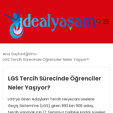
ANASAYFA
Ana Sayfa
Eğitim
LGS Tercih Sürecinde Öğrenciler Neler Yaşıyor?
GÜNDEM
EKONOMI
LGS Tercih Sürecinde Öğrenciler
Neler Yaşıyor?
İDEAL YAŞAM
LGS’ye Giren Adayların Tercih Heyecanı Liselere
İDEAL SPOR
Geçiş Sistemi’ne (LGS) giren 992 bin 906 aday,
tercih yapmak için 17 Temmuz tarihine kadar süreleri