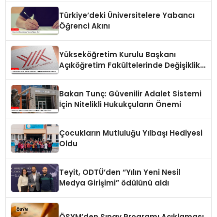
Türkiye’deki Üniversitelere Yabancı
Öğrenci Akını
Yükseköğretim Kurulu Başkanı
Açıköğretim Fakültelerinde Değişiklik
Yapacak
Bakan Tunç: Güvenilir Adalet Sistemi
İçin Nitelikli Hukukçuların Önemi
Çocukların Mutluluğu Yılbaşı Hediyesi
Oldu
Teyit, ODTÜ’den “Yılın Yeni Nesil
Medya Girişimi” ödülünü aldı
ÖSYM’den Sınav Programı Açıklaması