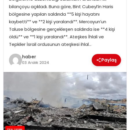
YAŞAM
bilançoyu açıkladı. Buna göre, Bint Cubeyl’in Haris
bölgesine yapılan saldırıda **5 kişi hayatını
MAGAZIN
kaybetti** ve **2 kişi yaralandı**. Mercayun’un
Taluse bölgesine gerçekleşen saldırıda ise **4 kişi
SAĞLIK
öldü** ve **1 kişi yaralandı**. Ateşkes İhlali ve
Tepkiler İsrail ordusunun ateşkesi ihlal…
SOSYAL HABER
haber
Paylaş
03 Aralık 2024