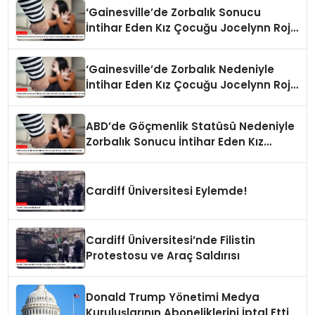
‘Gainesville’de Zorbalık Sonucu
İntihar Eden Kız Çocuğu Jocelynn Rojo
Carranza’
‘Gainesville’de Zorbalık Nedeniyle
İntihar Eden Kız Çocuğu Jocelynn Rojo
Carranza’
ABD’de Göçmenlik Statüsü Nedeniyle
Zorbalık Sonucu İntihar Eden Kız
Çocuğu
Cardiff Üniversitesi Eylemde!
Cardiff Üniversitesi’nde Filistin
Protestosu ve Araç Saldırısı
Donald Trump Yönetimi Medya
Kuruluşlarının Aboneliklerini İptal Etti