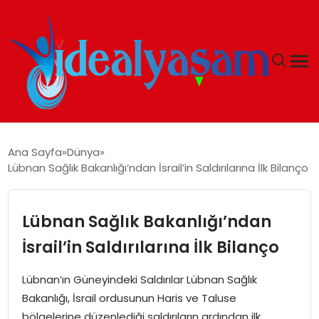
ANASAYFA
Ana Sayfa
Dünya
Lübnan Sağlık Bakanlığı’ndan İsrail’in Saldırılarına İlk Bilanço
GÜNDEM
EKONOMI
Lübnan Sağlık Bakanlığı’ndan
İsrail’in Saldırılarına İlk Bilanço
İDEAL YAŞAM
Lübnan’ın Güneyindeki Saldırılar Lübnan Sağlık
İDEAL SPOR
Bakanlığı, İsrail ordusunun Haris ve Taluse
bölgelerine düzenlediği saldırıların ardından ilk