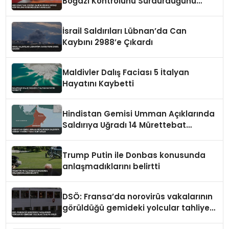
Boğazı Kontrolünü Sürdürdüğünü
Vurguladı
İsrail Saldırıları Lübnan’da Can
Kaybını 2988’e Çıkardı
Maldivler Dalış Faciası 5 İtalyan
Hayatını Kaybetti
Hindistan Gemisi Umman Açıklarında
Saldırıya Uğradı 14 Mürettebat
Kurtarıldı
Trump Putin ile Donbas konusunda
anlaşmadıklarını belirtti
DSÖ: Fransa’da norovirüs vakalarının
görüldüğü gemideki yolcular tahliye
edildi