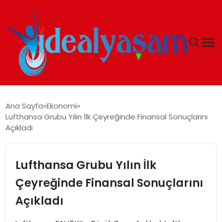
ANASAYFA
Ana Sayfa
Ekonomi
Lufthansa Grubu Yılın İlk Çeyreğinde Finansal Sonuçlarını
GÜNDEM
Açıkladı
EKONOMI
Lufthansa Grubu Yılın İlk
İDEAL YAŞAM
Çeyreğinde Finansal Sonuçlarını
Açıkladı
İDEAL SPOR