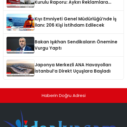
Kurulu Raporu: Aykırı Reklamlara
Milyonlarca Lira Cezai İşlem Uygulandı
Kıyı Emniyeti Genel Müdürlüğü’nde İş
İlanı: 206 Kişi İstihdam Edilecek
Bakan Işıkhan Sendikaların Önemine
Vurgu Yaptı
Japonya Merkezli ANA Havayolları
İstanbul’a Direkt Uçuşlara Başladı
Haberin Doğru Adresi