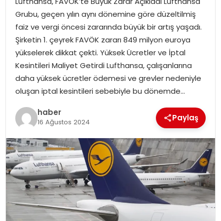
Lufthansa, FAVÖK’te Büyük Zarar Açıkladı Lufthansa
YAŞAM
Grubu, geçen yılın aynı dönemine göre düzeltilmiş
faiz ve vergi öncesi zararında büyük bir artış yaşadı.
MAGAZIN
Şirketin 1. çeyrek FAVÖK zararı 849 milyon euroya
yükselerek dikkat çekti. Yüksek Ücretler ve İptal
SAĞLIK
Kesintileri Maliyet Getirdi Lufthansa, çalışanlarına
daha yüksek ücretler ödemesi ve grevler nedeniyle
SOSYAL HABER
oluşan iptal kesintileri sebebiyle bu dönemde…
haber
Paylaş
16 Ağustos 2024