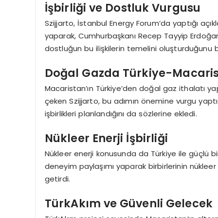
İşbirliği ve Dostluk Vurgusu
Szijjarto, İstanbul Energy Forum’da yaptığı açıkl
yaparak, Cumhurbaşkanı Recep Tayyip Erdoğan
dostluğun bu ilişkilerin temelini oluşturduğunu be
Doğal Gazda Türkiye-Macarista
Macaristan’ın Türkiye’den doğal gaz ithalatı y
çeken Szijjarto, bu adımın önemine vurgu yaptı. 
işbirlikleri planlandığını da sözlerine ekledi.
Nükleer Enerji İşbirliği
Nükleer enerji konusunda da Türkiye ile güçlü bir i
deneyim paylaşımı yaparak birbirlerinin nükleer en
getirdi.
TürkAkım ve Güvenli Gelecek