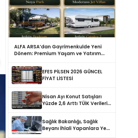
ALFA ARSA’dan Gayrimenkulde Yeni
Dönem: Premium Yaşam ve Yatırım
Fırsatları Bir Arada
EFES PİLSEN 2026 GÜNCEL
FİYAT LİSTESİ
Nisan Ayı Konut Satışları
Yüzde 2,6 Arttı TÜİK Verileri
Açıklandı
Sağlık Bakanlığı, Sağlık
Beyanı İhlali Yapanlara Yeni
Cezalar Getirdi