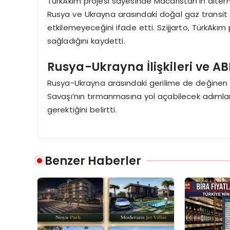
TürkAkım projesi sayesinde Macaristan’ın alterna
Rusya ve Ukrayna arasındaki doğal gaz transit
etkilemeyeceğini ifade etti. Szijjarto, TürkAkım 
sağladığını kaydetti.
Rusya-Ukrayna İlişkileri ve A
Rusya-Ukrayna arasındaki gerilime de değinen S
Savaşı’nın tırmanmasına yol açabilecek adıml
gerektiğini belirtti.
Benzer Haberler