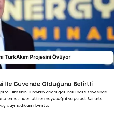
i İle Güvende Olduğunu Belirtti
jjarto, ülkesinin TürkAkım doğal gaz boru hattı sayesinde
ona ermesinden etkilenmeyeceğini vurguladı. Szijjarto,
ç duymadıklarını belirtti.