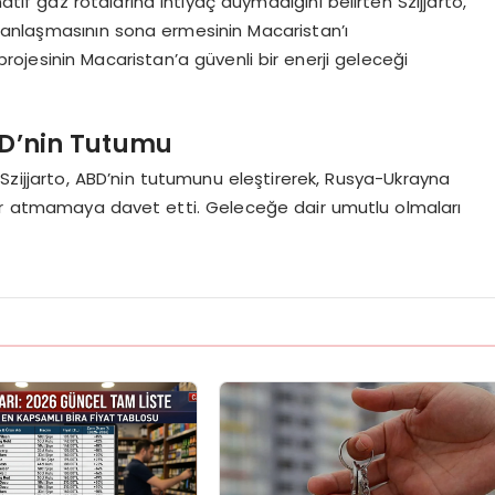
tif gaz rotalarına ihtiyaç duymadığını belirten Szijjarto,
 anlaşmasının sona ermesinin Macaristan’ı
projesinin Macaristan’a güvenli bir enerji geleceği
BD’nin Tutumu
zijjarto, ABD’nin tutumunu eleştirerek, Rusya-Ukrayna
ar atmamaya davet etti. Geleceğe dair umutlu olmaları