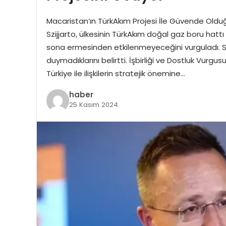
Macaristan’ın TürkAkım Projesi İle Güvende Olduğu
Szijjarto, ülkesinin TürkAkım doğal gaz boru hat
sona ermesinden etkilenmeyeceğini vurguladı. Sz
duymadıklarını belirtti. İşbirliği ve Dostluk Vurg
Türkiye ile ilişkilerin stratejik önemine…
haber
25 Kasım 2024