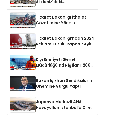
Akdeniz’deki
Popülasyonuna Karşı Alınan
Önlemler
Ticaret Bakanlığı İthalat
Gözetimine Yönelik
Düzenlemeler Yayımlandı
Ticaret Bakanlığı’ndan 2024
Reklam Kurulu Raporu: Aykırı
Reklamlara Milyonlarca Lira
Cezai İşlem Uygulandı
Kıyı Emniyeti Genel
Müdürlüğü’nde İş İlanı: 206
Kişi İstihdam Edilecek
Bakan Işıkhan Sendikaların
Önemine Vurgu Yaptı
Japonya Merkezli ANA
Havayolları İstanbul’a Direkt
Uçuşlara Başladı