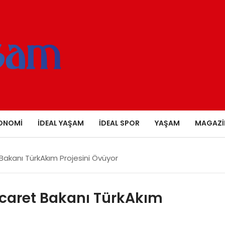
ONOMI
İDEAL YAŞAM
İDEAL SPOR
YAŞAM
MAGAZI
 Bakanı TürkAkım Projesini Övüyor
Ticaret Bakanı TürkAkım