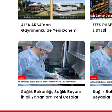
ALFA ARSA’dan
EFES PİLS
Gayrimenkulde Yeni Dönem:
LİSTESİ
Premium Yaşam ve Yatırım
Fırsatları Bir Arada
Sağlık Bakanlığı, Sağlık Beyanı
Sağlık Ba
İhlali Yapanlara Yeni Cezalar
Beyanları
Getirdi
Arttırdı