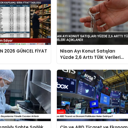
EN 2026 GÜNCEL FİYAT
Nisan Ayı Konut Satışları
Yüzde 2,6 Arttı TÜİK Verileri
Açıklandı
kanlığı Sahte Sağlık
Çin ve ABD Ticaret ve Ekonom