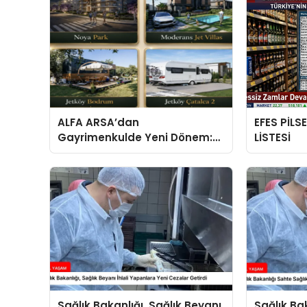
ALFA ARSA’dan
EFES PİLS
Gayrimenkulde Yeni Dönem:
LİSTESİ
Premium Yaşam ve Yatırım
Fırsatları Bir Arada
Sağlık Bakanlığı, Sağlık Beyanı
Sağlık Ba