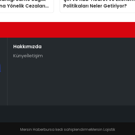
na Yönelik Cezaları
Politikaları Neler Getiriyor?
Hakkımızda
Künye
İletişim
Mersin Haber
bursa kedi sahiplendirme
Mersin Lojistik