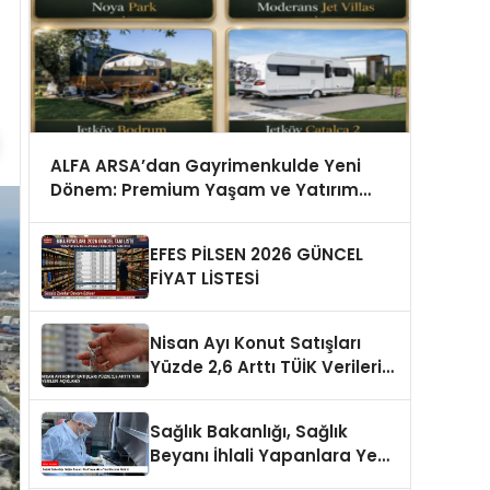
ALFA ARSA’dan Gayrimenkulde Yeni
Dönem: Premium Yaşam ve Yatırım
Fırsatları Bir Arada
EFES PİLSEN 2026 GÜNCEL
FİYAT LİSTESİ
Nisan Ayı Konut Satışları
Yüzde 2,6 Arttı TÜİK Verileri
Açıklandı
Sağlık Bakanlığı, Sağlık
Beyanı İhlali Yapanlara Yeni
Cezalar Getirdi