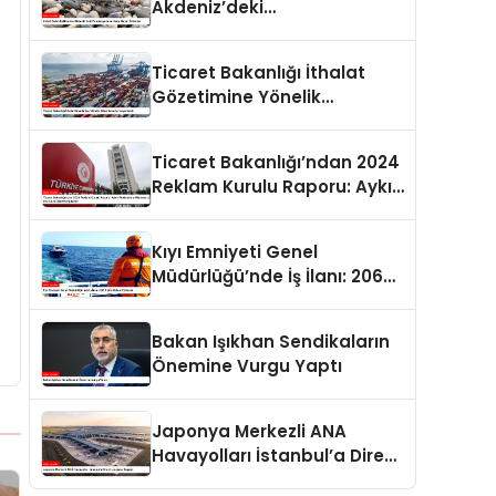
Akdeniz’deki
Popülasyonuna Karşı Alınan
Önlemler
Ticaret Bakanlığı İthalat
Gözetimine Yönelik
Düzenlemeler Yayımlandı
Ticaret Bakanlığı’ndan 2024
Reklam Kurulu Raporu: Aykırı
Reklamlara Milyonlarca Lira
Cezai İşlem Uygulandı
Kıyı Emniyeti Genel
Müdürlüğü’nde İş İlanı: 206
Kişi İstihdam Edilecek
Bakan Işıkhan Sendikaların
Önemine Vurgu Yaptı
Japonya Merkezli ANA
Havayolları İstanbul’a Direkt
Uçuşlara Başladı