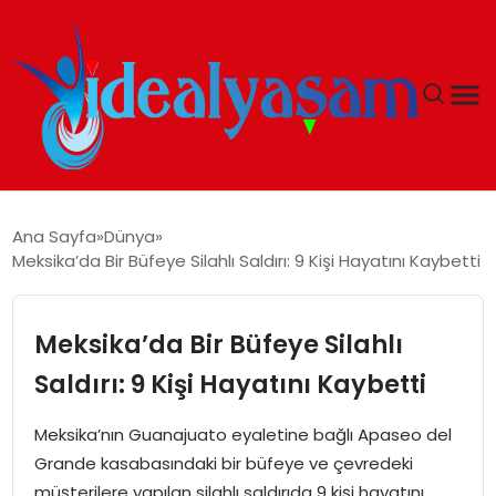
ANASAYFA
Ana Sayfa
Dünya
Meksika’da Bir Büfeye Silahlı Saldırı: 9 Kişi Hayatını Kaybetti
GÜNDEM
EKONOMI
Meksika’da Bir Büfeye Silahlı
Saldırı: 9 Kişi Hayatını Kaybetti
İDEAL YAŞAM
Meksika’nın Guanajuato eyaletine bağlı Apaseo del
İDEAL SPOR
Grande kasabasındaki bir büfeye ve çevredeki
müşterilere yapılan silahlı saldırıda 9 kişi hayatını