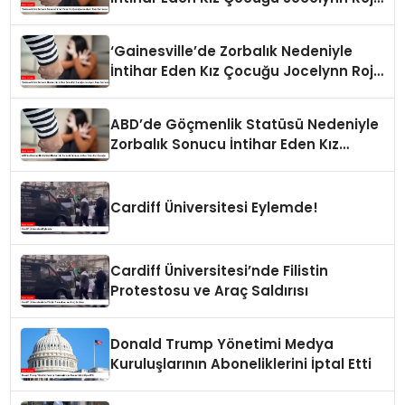
Carranza’
‘Gainesville’de Zorbalık Nedeniyle
İntihar Eden Kız Çocuğu Jocelynn Rojo
Carranza’
ABD’de Göçmenlik Statüsü Nedeniyle
Zorbalık Sonucu İntihar Eden Kız
Çocuğu
Cardiff Üniversitesi Eylemde!
Cardiff Üniversitesi’nde Filistin
Protestosu ve Araç Saldırısı
Donald Trump Yönetimi Medya
Kuruluşlarının Aboneliklerini İptal Etti