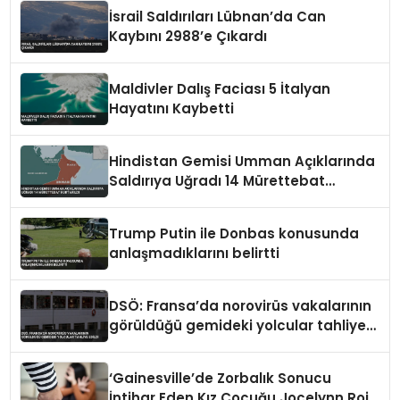
İsrail Saldırıları Lübnan’da Can
Kaybını 2988’e Çıkardı
Maldivler Dalış Faciası 5 İtalyan
Hayatını Kaybetti
Hindistan Gemisi Umman Açıklarında
Saldırıya Uğradı 14 Mürettebat
Kurtarıldı
Trump Putin ile Donbas konusunda
anlaşmadıklarını belirtti
DSÖ: Fransa’da norovirüs vakalarının
görüldüğü gemideki yolcular tahliye
edildi
‘Gainesville’de Zorbalık Sonucu
İntihar Eden Kız Çocuğu Jocelynn Rojo