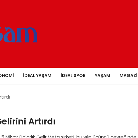
ONOMI
İDEAL YAŞAM
İDEAL SPOR
YAŞAM
MAGAZI
tırdı
irini Artırdı
Milyar Dolarlık Gelir Meta şirketi, bu yılın üçüncü çeyreğinde