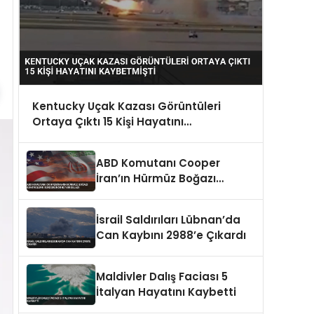
Kentucky Uçak Kazası Görüntüleri
Ortaya Çıktı 15 Kişi Hayatını
Kaybetmişti
ABD Komutanı Cooper
İran’ın Hürmüz Boğazı
Kontrolünü Sürdürdüğünü
Vurguladı
İsrail Saldırıları Lübnan’da
Can Kaybını 2988’e Çıkardı
Maldivler Dalış Faciası 5
İtalyan Hayatını Kaybetti