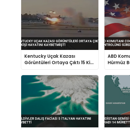
Kentucky Uçak Kazası
ABD Komut
Görüntüleri Ortaya Çıktı 15 Kişi
Hürmüz B
Hayatını Kaybetmişti
Sürdürdü