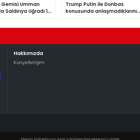
n Gemisi Umman
Trump Putin ile Donbas
da Saldırıya Uğradı 14
konusunda anlaşmadıklarını
t Kurtarıldı
belirtti
Hakkımızda
Künye
İletişim
Mersin Haber
bursa kedi sahiplendirme
Mersin Lojistik