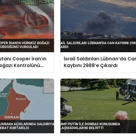
anı Cooper İran’ın
İsrail Saldırıları Lübnan’da Ca
oğazı Kontrolünü
Kaybını 2988’e Çıkardı
ğünü Vurguladı