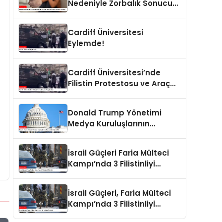
Nedeniyle Zorbalık Sonucu
İntihar Eden Kız Çocuğu
Cardiff Üniversitesi
Eylemde!
Cardiff Üniversitesi’nde
Filistin Protestosu ve Araç
Saldırısı
Donald Trump Yönetimi
Medya Kuruluşlarının
Aboneliklerini İptal Etti
İsrail Güçleri Faria Mülteci
Kampı’nda 3 Filistinliyi
Öldürdü
İsrail Güçleri, Faria Mülteci
Kampı’nda 3 Filistinliyi
Öldürdü