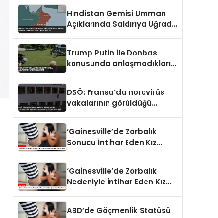
Hindistan Gemisi Umman
Açıklarında Saldırıya Uğradı
14 Mürettebat Kurtarıldı
Trump Putin ile Donbas
konusunda anlaşmadıklarını
belirtti
DSÖ: Fransa’da norovirüs
vakalarının görüldüğü
gemideki yolcular tahliye
edildi
‘Gainesville’de Zorbalık
Sonucu İntihar Eden Kız
Çocuğu Jocelynn Rojo
Carranza’
‘Gainesville’de Zorbalık
Nedeniyle İntihar Eden Kız
Çocuğu Jocelynn Rojo
Carranza’
ABD’de Göçmenlik Statüsü