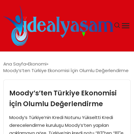
ANASAYFA
Ana Sayfa
Ekonomi
Moody’s’ten Türkiye Ekonomisi İçin Olumlu Değerlendirme
GÜNDEM
EKONOMI
Moody’s’ten Türkiye Ekonomisi
İçin Olumlu Değerlendirme
İDEAL YAŞAM
Moody’s Türkiye’nin Kredi Notunu Yükseltti Kredi
İDEAL SPOR
derecelendirme kuruluşu Moody’s’ten yapılan
açıklamaya göre, Türkiye’nin kredi notu “B3″ten “B1″e