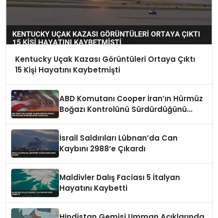
Kentucky Uçak Kazası Görüntüleri Ortaya Çıktı
15 Kişi Hayatını Kaybetmişti
ABD Komutanı Cooper İran’ın Hürmüz
Boğazı Kontrolünü Sürdürdüğünü
Vurguladı
İsrail Saldırıları Lübnan’da Can
Kaybını 2988’e Çıkardı
Maldivler Dalış Faciası 5 İtalyan
Hayatını Kaybetti
Hindistan Gemisi Umman Açıklarında