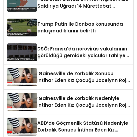
Saldırıya Uğradı 14 Mürettebat
Kurtarıldı
Trump Putin ile Donbas konusunda
anlaşmadıklarını belirtti
DSÖ: Fransa’da norovirüs vakalarının
görüldüğü gemideki yolcular tahliye
edildi
‘Gainesville’de Zorbalık Sonucu
İntihar Eden Kız Çocuğu Jocelynn Rojo
Carranza’
‘Gainesville’de Zorbalık Nedeniyle
İntihar Eden Kız Çocuğu Jocelynn Rojo
Carranza’
ABD’de Göçmenlik Statüsü Nedeniyle
Zorbalık Sonucu İntihar Eden Kız
Çocuğu