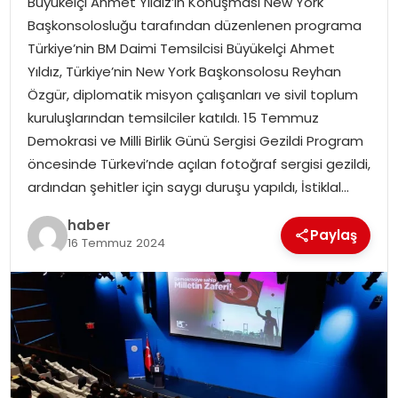
Büyükelçi Ahmet Yıldız’ın Konuşması New York
YAŞAM
Başkonsolosluğu tarafından düzenlenen programa
Türkiye’nin BM Daimi Temsilcisi Büyükelçi Ahmet
MAGAZIN
Yıldız, Türkiye’nin New York Başkonsolosu Reyhan
Özgür, diplomatik misyon çalışanları ve sivil toplum
SAĞLIK
kuruluşlarından temsilciler katıldı. 15 Temmuz
Demokrasi ve Milli Birlik Günü Sergisi Gezildi Program
SOSYAL HABER
öncesinde Türkevi’nde açılan fotoğraf sergisi gezildi,
ardından şehitler için saygı duruşu yapıldı, İstiklal…
haber
Paylaş
16 Temmuz 2024