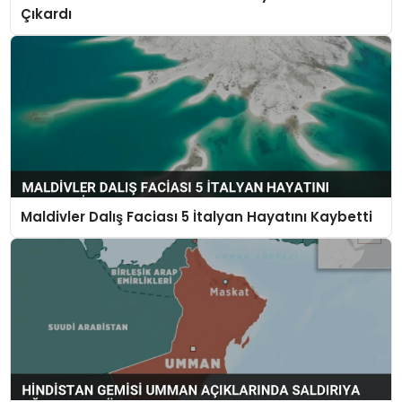
Çıkardı
Maldivler Dalış Faciası 5 İtalyan Hayatını Kaybetti