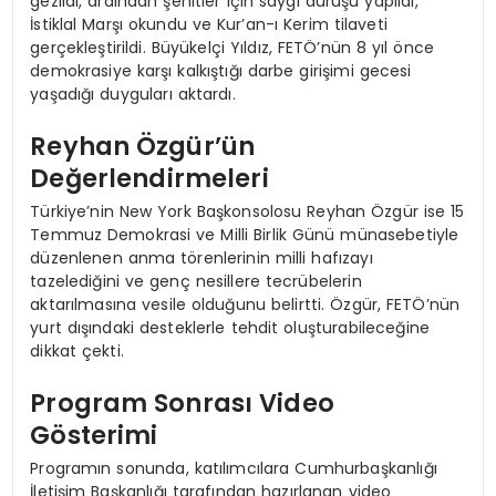
gezildi, ardından şehitler için saygı duruşu yapıldı,
İstiklal Marşı okundu ve Kur’an-ı Kerim tilaveti
gerçekleştirildi. Büyükelçi Yıldız, FETÖ’nün 8 yıl önce
demokrasiye karşı kalkıştığı darbe girişimi gecesi
yaşadığı duyguları aktardı.
Reyhan Özgür’ün
Değerlendirmeleri
Türkiye’nin New York Başkonsolosu Reyhan Özgür ise 15
Temmuz Demokrasi ve Milli Birlik Günü münasebetiyle
düzenlenen anma törenlerinin milli hafızayı
tazelediğini ve genç nesillere tecrübelerin
aktarılmasına vesile olduğunu belirtti. Özgür, FETÖ’nün
yurt dışındaki desteklerle tehdit oluşturabileceğine
dikkat çekti.
Program Sonrası Video
Gösterimi
Programın sonunda, katılımcılara Cumhurbaşkanlığı
İletişim Başkanlığı tarafından hazırlanan video