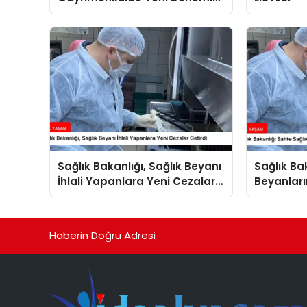
Premium Yaşam ve Yatırım
Fırsatları Bir Arada
Sağlık Bakanlığı, Sağlık Beyanı
Sağlık Ba
İhlali Yapanlara Yeni Cezalar
Beyanları
Getirdi
Arttırdı
Haberin Doğru Adresi