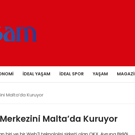
ONOMI
İDEAL YAŞAM
İDEAL SPOR
YAŞAM
MAGAZI
ini Malta’da Kuruyor
 Merkezini Malta’da Kuruyor
ri ve bir Web3 teknolojisi şirketi olan OKX, Avrupa Birliği