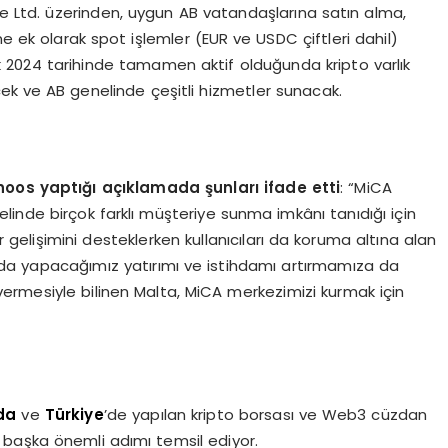
 Ltd. üzerinden, uygun AB vatandaşlarına satın alma,
ek olarak spot işlemler (EUR ve USDC çiftleri dahil)
k 2024 tarihinde tamamen aktif olduğunda kripto varlık
cek ve AB genelinde çeşitli hizmetler sunacak.
os yaptığı açıklamada şunları ifade etti
: “MiCA
nelinde birçok farklı müşteriye sunma imkânı tanıdığı için
r gelişimini desteklerken kullanıcıları da koruma altına alan
da yapacağımız yatırımı ve istihdamı artırmamıza da
 vermesiyle bilinen Malta, MiCA merkezimizi kurmak için
da
ve
Türkiye
’de yapılan kripto borsası ve Web3 cüzdan
başka önemli adımı temsil ediyor.