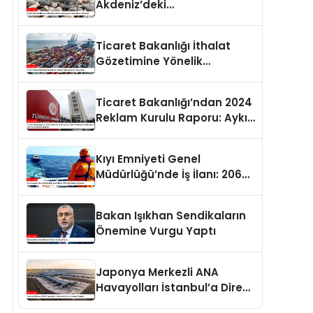
Akdeniz’deki
Popülasyonuna Karşı Alınan
Önlemler
Ticaret Bakanlığı İthalat
Gözetimine Yönelik
Düzenlemeler Yayımlandı
Ticaret Bakanlığı’ndan 2024
Reklam Kurulu Raporu: Aykırı
Reklamlara Milyonlarca Lira
Cezai İşlem Uygulandı
Kıyı Emniyeti Genel
Müdürlüğü’nde İş İlanı: 206
Kişi İstihdam Edilecek
Bakan Işıkhan Sendikaların
Önemine Vurgu Yaptı
Japonya Merkezli ANA
Havayolları İstanbul’a Direkt
Uçuşlara Başladı