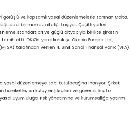
ileri görüşlü ve kapsamlı yasal düzenlemelerle tanınan Malta,
i ideal bir merkez niteliği taşıyor. Çeşitli yerleri
leme standartları ve güçlü altyapıyla birlikte şirketin
ercih etti. OKX’in yerel kuruluşu Okcoin Europe Ltd.,
MFSA) tarafından verilen 4. Sınıf Sanal Finansal Varlık (VFA)
a yasal düzenlemeye tabi tutulacağına inanıyor. Şirket
 hareketle, en kolay erişilebilen ve güvenilir kripto
yasal uyumluluğa, risk yönetimine ve kurumsallığa yatırım