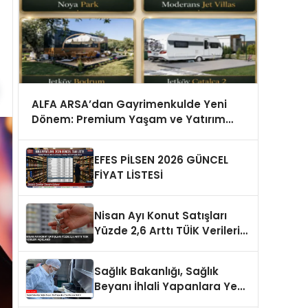
ALFA ARSA’dan Gayrimenkulde Yeni
Dönem: Premium Yaşam ve Yatırım
Fırsatları Bir Arada
EFES PİLSEN 2026 GÜNCEL
FİYAT LİSTESİ
Nisan Ayı Konut Satışları
Yüzde 2,6 Arttı TÜİK Verileri
Açıklandı
Sağlık Bakanlığı, Sağlık
Beyanı İhlali Yapanlara Yeni
Cezalar Getirdi