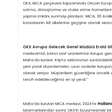
OKX, MiCA çerçevesi kapsamında Okcoin Europe
satma, dönüştürme ve stake etme hizmetlerine 
yapma imkânı sunmayı planlıyor. MiCA, 30 Aralı
borsalarının AB ülkelerine geçişine olanak vere
OKX Avrupa Gelecek Genel Müdürü Erald Gho
merkezimizi, birinci sınıf ürünlerimizi Avrupa ge
Malta’da kurduk. Kripto sektörünün sürdürülebili
yeni yasal düzenlemeler, uzun vadede Avrupa’
olanak veriyor. Müşterilerin güvenliğine öncelik
tercih edebileceğimiz en iyi yerdi.”
Malta’da kurulan MiCA merkezi, 2024’te
Hollan
lansmanlarından sonra OKX’in büyümesinde bir 