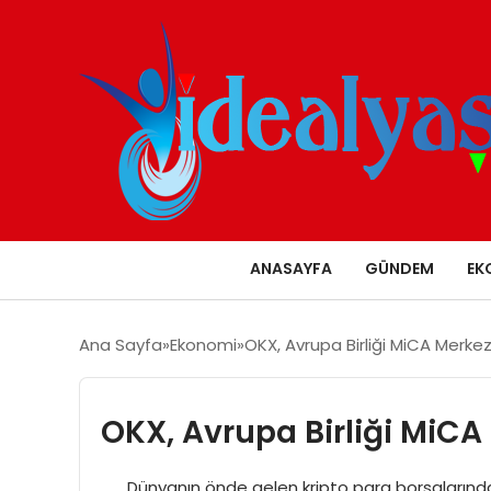
ANASAYFA
GÜNDEM
EK
Ana Sayfa
Ekonomi
OKX, Avrupa Birliği MiCA Merkez
OKX, Avrupa Birliği MiCA
Dünyanın önde gelen kripto para borsalarından bi