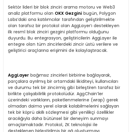
Sektör lideri bir blok zinciri arama motoru ve Web3
analiz platformu olan
OKX Gezgini
bugün, Polygon
Labs’daki ana katılımcılar tarafından geliştirilmekte
olan tarafsız bir protokol olan AggLayer’ı destekleyen
ilk resmî blok zinciri gezgini platformu olduğunu
duyurdu. Bu entegrasyon, geliştiricilerin AggLayer ile
entegre olan tüm zincirlerdeki zincir üstü verilere ve
geliştirici araçlarına erişimini de kolaylaştıracak.
AggLayer
bağımsız zincirleri birbirine bağlayarak,
parçalara ayrılmış bir ortamdaki likiditeyi, kullanıcıları
ve durumu tek bir zincirmiş gibi birleştiren tarafsız bir
birlikte çalışabilirlik protokolüdür. AggChain’ler
üzerindeki varlıkların, paketlenmelerine (wrap) gerek
olmadan daima yerel olarak kalabilmelerini sağlayan
tek bir köprü akıllı sözleşmesi gibi yenilikçi özellikler
aracılığıyla daha bütünsel bir deneyim sunmayı
amaçlamaktadır. Protokol, ZK teknolojisi ile
desteklenen birleştirilmiş bir ağ oluşturmayı