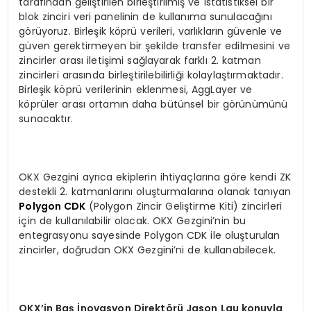
tarafından geliştirilen birleştirilmiş ve istatistiksel bir
blok zinciri veri panelinin de kullanıma sunulacağını
görüyoruz. Birleşik köprü verileri, varlıkların güvenle ve
güven gerektirmeyen bir şekilde transfer edilmesini ve
zincirler arası iletişimi sağlayarak farklı 2. katman
zincirleri arasında birleştirilebilirliği kolaylaştırmaktadır.
Birleşik köprü verilerinin eklenmesi, AggLayer ve
köprüler arası ortamın daha bütünsel bir görünümünü
sunacaktır.
OKX Gezgini ayrıca ekiplerin ihtiyaçlarına göre kendi ZK
destekli 2. katmanlarını oluşturmalarına olanak tanıyan
Polygon CDK
(Polygon Zincir Geliştirme Kiti) zincirleri
için de kullanılabilir olacak. OKX Gezgini’nin bu
entegrasyonu sayesinde Polygon CDK ile oluşturulan
zincirler, doğrudan OKX Gezgini’ni de kullanabilecek.
OKX
’
in Ba
ş İnovasyon Direkt
ö
rü Jason Lau konuyla