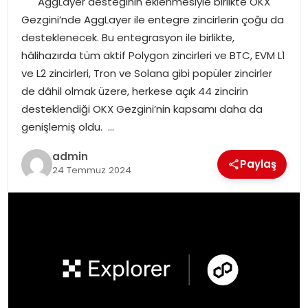
AggLayer desteğinin eklenmesiyle birlikte OKX
YAŞAM
Gezgini’nde AggLayer ile entegre zincirlerin çoğu da
desteklenecek. Bu entegrasyon ile birlikte,
MAGAZIN
hâlihazırda tüm aktif Polygon zincirleri ve BTC, EVM L1
ve L2 zincirleri, Tron ve Solana gibi popüler zincirler
SAĞLIK
de dâhil olmak üzere, herkese açık 44 zincirin
desteklendiği OKX Gezgini’nin kapsamı daha da
SOSYAL HABER
genişlemiş oldu. …
admin
Paylaş
24 Temmuz 2024