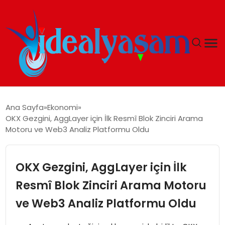
ANASAYFA
Ana Sayfa
Ekonomi
OKX Gezgini, AggLayer için İlk Resmî Blok Zinciri Arama
GÜNDEM
Motoru ve Web3 Analiz Platformu Oldu
EKONOMI
OKX Gezgini, AggLayer için İlk
İDEAL YAŞAM
Resmî Blok Zinciri Arama Motoru
ve Web3 Analiz Platformu Oldu
İDEAL SPOR