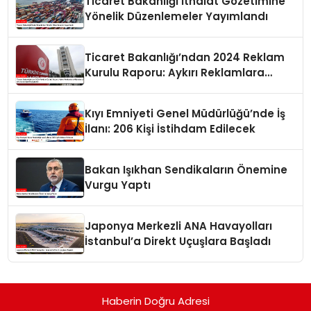
Ticaret Bakanlığı İthalat Gözetimine
Yönelik Düzenlemeler Yayımlandı
Ticaret Bakanlığı’ndan 2024 Reklam
Kurulu Raporu: Aykırı Reklamlara
Milyonlarca Lira Cezai İşlem Uygulandı
Kıyı Emniyeti Genel Müdürlüğü’nde İş
İlanı: 206 Kişi İstihdam Edilecek
Bakan Işıkhan Sendikaların Önemine
Vurgu Yaptı
Japonya Merkezli ANA Havayolları
İstanbul’a Direkt Uçuşlara Başladı
Haberin Doğru Adresi