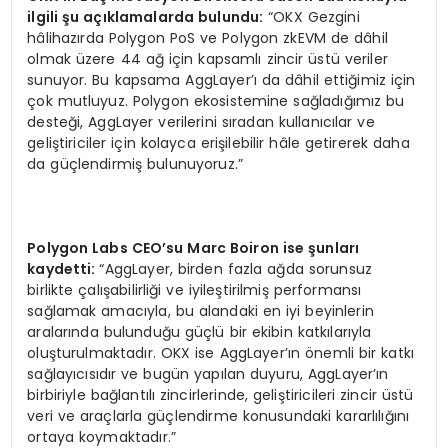
ilgili şu açıklamalarda bulundu:
“OKX Gezgini
hâlihazırda Polygon PoS ve Polygon zkEVM de dâhil
olmak üzere 44 ağ için kapsamlı zincir üstü veriler
sunuyor. Bu kapsama AggLayer’ı da dâhil ettiğimiz için
çok mutluyuz. Polygon ekosistemine sağladığımız bu
desteği, AggLayer verilerini sıradan kullanıcılar ve
geliştiriciler için kolayca erişilebilir hâle getirerek daha
da güçlendirmiş bulunuyoruz.”
Polygon Labs CEO
’
su Marc Boiron ise şunları
kaydetti:
“AggLayer, birden fazla ağda sorunsuz
birlikte çalışabilirliği ve iyileştirilmiş performansı
sağlamak amacıyla, bu alandaki en iyi beyinlerin
aralarında bulunduğu güçlü bir ekibin katkılarıyla
oluşturulmaktadır. OKX ise AggLayer’ın önemli bir katkı
sağlayıcısıdır ve bugün yapılan duyuru, AggLayer’ın
birbiriyle bağlantılı zincirlerinde, geliştiricileri zincir üstü
veri ve araçlarla güçlendirme konusundaki kararlılığını
ortaya koymaktadır.”