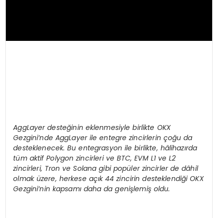
AggLayer deste
ğinin eklenmesiyle birlikte OKX
Gezgini
’
nde AggLayer ile entegre zincirlerin çoğu da
desteklenecek. Bu entegrasyon ile birlikte, hâlihazırda
tüm aktif Polygon zincirleri ve BTC, EVM L1 ve L2
zincirleri, Tron ve Solana gibi popüler zincirler de dâhil
olmak üzere, herkese açık 44 zincirin desteklendiği OKX
Gezgini
’
nin kapsamı daha da genişlemiş oldu.