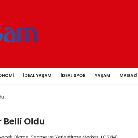
ONOMI
İDEAL YAŞAM
İDEAL SPOR
YAŞAM
MAGAZI
du
Belli Oldu
leyecek Ölçme, Seçme ve Yerleştirme Merkezi (ÖSYM)