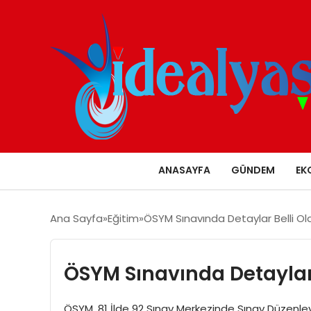
ANASAYFA
GÜNDEM
EK
Ana Sayfa
Eğitim
ÖSYM Sınavında Detaylar Belli Ol
ÖSYM Sınavında Detaylar 
ÖSYM, 81 İlde 92 Sınav Merkezinde Sınav Düzen