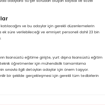
navda adaylara 50’şer sorudan oluşan sayısal ve sözel
lar
katılacağını ve bu adaylar için gerekli düzenlemelerin
 ek süre verilebileceği ve emniyet personeli dahil 23 bin
.
ın lisansüstü eğitime girişte, yurt dışına lisansüstü eğitim
e teknik öğretmenler için mühendislik tamamlama
n sınavla ilgili detayları adaylar için önem taşıyor.
nilir bir şekilde gerçekleşmesi için gerekli tüm tedbirlerin