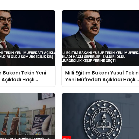
im Bakanı Tekin Yeni
Milli Eğitim Bakanı Yusuf Tekin
 Açıkladı Haçlı
Yeni Müfredatı Açıkladı Haçlı
Saldırı Oldu
Seferleri Saldırı Oldu
lik Keşif Yerine
Sömürgecilik Keşif Yerine
Geçti