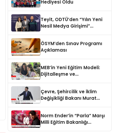
Hediyesi Oldu
Teyit, ODTÜ’den “Yılın Yeni
Nesil Medya Girişimi”
ödülünü aldı
ÖSYM’den Sınav Programı
Açıklaması
MEB’in Yeni Eğitim Modeli:
Dijitalleşme ve
Bireyselleştirilmiş Eğitim
Çevre, Şehircilik ve İklim
Değişikliği Bakanı Murat
Kurum’dan 11 İldeki
Depremzedelere Müjde
Norm Ender’in “Parla” Marşı
Milli Eğitim Bakanlığı
Müfredatına Girecek