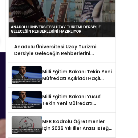
Anadolu Üniversitesi Uzay Turizmi
Dersiyle Geleceğin Rehberlerini
Hazırlıyor
Milli Eğitim Bakanı Tekin Yeni
Müfredatı Açıkladı Haçlı
Seferleri Saldırı Oldu
Sömürgecilik Keşif Yerine
Milli Eğitim Bakanı Yusuf
Geçti
Tekin Yeni Müfredatı
Açıkladı Haçlı Seferleri
Saldırı Oldu Sömürgecilik
MEB Kadrolu Öğretmenler
Keşif Yerine Geçti
İçin 2026 Yılı İller Arası İsteğe
Bağlı Yer Değiştirme