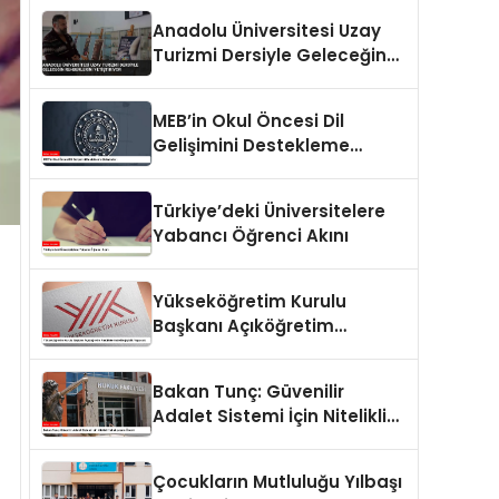
Duyurusunu Yayımladı
Anadolu Üniversitesi Uzay
Turizmi Dersiyle Geleceğin
Rehberlerini Yetiştiriyor
MEB’in Okul Öncesi Dil
Gelişimini Destekleme
Çalışmaları
Türkiye’deki Üniversitelere
Yabancı Öğrenci Akını
Yükseköğretim Kurulu
Başkanı Açıköğretim
Fakültelerinde Değişiklik
Yapacak
Bakan Tunç: Güvenilir
Adalet Sistemi İçin Nitelikli
Hukukçuların Önemi
Çocukların Mutluluğu Yılbaşı