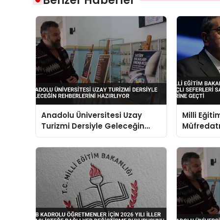
Anadolu Üniversitesi Uzay
Milli Eğit
Turizmi Dersiyle Geleceğin
Müfredatı
Rehberlerini Hazırlıyor
Seferleri 
Sömürgeci
Geçti