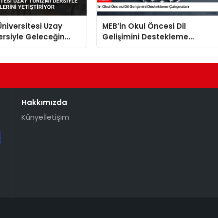
niversitesi Uzay
MEB’in Okul Öncesi Dil
ersiyle Geleceğin
Gelişimini Destekleme
ni Yetiştiriyor
Çalışmaları
Hakkımızda
Künye
İletişim