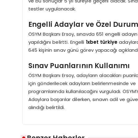
ve bu sonuçlar 5 yıl süreyle geçerli olacak. Sı
testler uygulanacak.
Engelli Adaylar ve Özel Durum
ÖSYM Başkanı Ersoy, sınavda 651 engelli adayın 
yapıldığını belirtti. Engelli
1xbet türkiye
adaylara
645 kişinin sınav günü görev yapacağı açıklandı
Sınav Puanlarının Kullanımı
ÖSYM Başkanı Ersoy, adayların alacakları puanlar
için gönderilecek adayların belirlenmesinde v
programlarında kullanılacağını vurguladı. ÖSYM’ni
Adaylara başarılar dilerken, sınavın adil ve güve
alındığı belirtildi.
Benzer Haberler