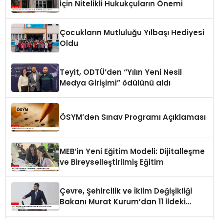
İçin Nitelikli Hukukçuların Önemi
Çocukların Mutluluğu Yılbaşı Hediyesi
Oldu
Teyit, ODTÜ’den “Yılın Yeni Nesil
Medya Girişimi” ödülünü aldı
ÖSYM’den Sınav Programı Açıklaması
MEB’in Yeni Eğitim Modeli: Dijitalleşme
ve Bireyselleştirilmiş Eğitim
Çevre, Şehircilik ve İklim Değişikliği
Bakanı Murat Kurum’dan 11 İldeki
Depremzedelere Müjde