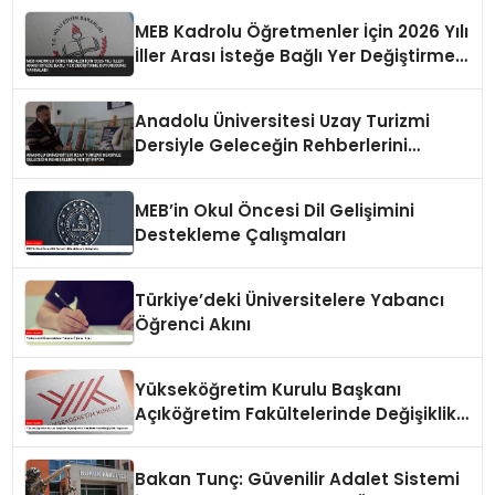
Geçti
MEB Kadrolu Öğretmenler İçin 2026 Yılı
İller Arası İsteğe Bağlı Yer Değiştirme
Duyurusunu Yayımladı
Anadolu Üniversitesi Uzay Turizmi
Dersiyle Geleceğin Rehberlerini
Yetiştiriyor
MEB’in Okul Öncesi Dil Gelişimini
Destekleme Çalışmaları
Türkiye’deki Üniversitelere Yabancı
Öğrenci Akını
Yükseköğretim Kurulu Başkanı
Açıköğretim Fakültelerinde Değişiklik
Yapacak
Bakan Tunç: Güvenilir Adalet Sistemi