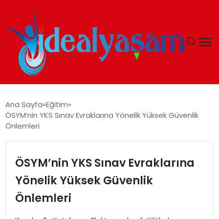
ANASAYFA
Ana Sayfa
Eğitim
ÖSYM’nin YKS Sınav Evraklarına Yönelik Yüksek Güvenlik
GÜNDEM
Önlemleri
EKONOMI
ÖSYM’nin YKS Sınav Evraklarına
İDEAL YAŞAM
Yönelik Yüksek Güvenlik
Önlemleri
İDEAL SPOR