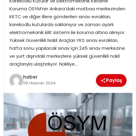
Karekodlu Kutular ve Elektromekanik Kilitlerle
YAŞAM
Koruma ÖSYM’nin Ankara’daki matbaa merkezinden
KKTC ve diğer illere gönderilen sınav evrakları,
MAGAZIN
karekodlu kutularda saklanıyor ve zaman ayarlı
elektromekanik kilit sistemi ile koruma altına alınıyor.
SAĞLIK
Yüksek Güvenlikli Nakil Araçları YKS sınav evrakları,
hafta sonu yapılacak sınav için 245 sınav merkezine
SOSYAL HABER
ve yurt dışındaki merkezlere yüksek güvenlikli nakil
araçlarıyla ulaştırılıyor. Nakliye…
haber
Paylaş
09 Haziran 2024