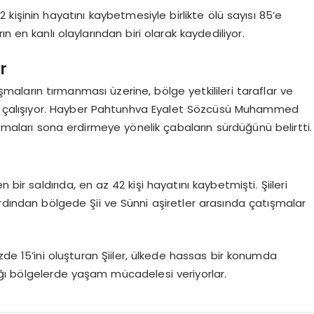
işinin hayatını kaybetmesiyle birlikte ölü sayısı 85’e
n en kanlı olaylarından biri olarak kaydediliyor.
r
maların tırmanması üzerine, bölge yetkilileri taraflar ve
ye çalışıyor. Hayber Pahtunhva Eyalet Sözcüsü Muhammed
ışmaları sona erdirmeye yönelik çabaların sürdüğünü belirtti.
r saldırıda, en az 42 kişi hayatını kaybetmişti. Şiileri
ardından bölgede Şii ve Sünni aşiretler arasında çatışmalar
zde 15’ini oluşturan Şiiler, ülkede hassas bir konumda
ğı bölgelerde yaşam mücadelesi veriyorlar.