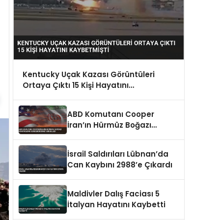
Kentucky Uçak Kazası Görüntüleri
Ortaya Çıktı 15 Kişi Hayatını
Kaybetmişti
ABD Komutanı Cooper
İran’ın Hürmüz Boğazı
Kontrolünü Sürdürdüğünü
Vurguladı
İsrail Saldırıları Lübnan’da
Can Kaybını 2988’e Çıkardı
Maldivler Dalış Faciası 5
İtalyan Hayatını Kaybetti