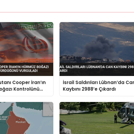
anı Cooper İran’ın
İsrail Saldırıları Lübnan’da Ca
oğazı Kontrolünü
Kaybını 2988’e Çıkardı
ğünü Vurguladı