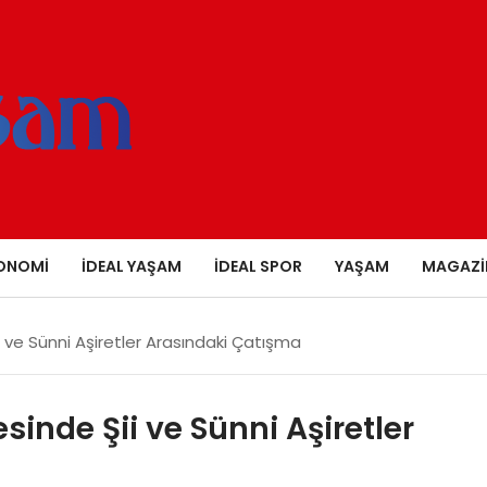
ONOMI
İDEAL YAŞAM
İDEAL SPOR
YAŞAM
MAGAZI
i ve Sünni Aşiretler Arasındaki Çatışma
inde Şii ve Sünni Aşiretler