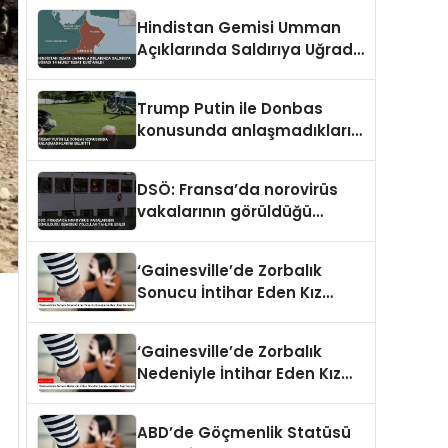
Hindistan Gemisi Umman
Açıklarında Saldırıya Uğradı
14 Mürettebat Kurtarıldı
Trump Putin ile Donbas
konusunda anlaşmadıklarını
belirtti
DSÖ: Fransa’da norovirüs
vakalarının görüldüğü
gemideki yolcular tahliye
edildi
‘Gainesville’de Zorbalık
Sonucu İntihar Eden Kız
Çocuğu Jocelynn Rojo
Carranza’
‘Gainesville’de Zorbalık
Nedeniyle İntihar Eden Kız
Çocuğu Jocelynn Rojo
Carranza’
ABD’de Göçmenlik Statüsü