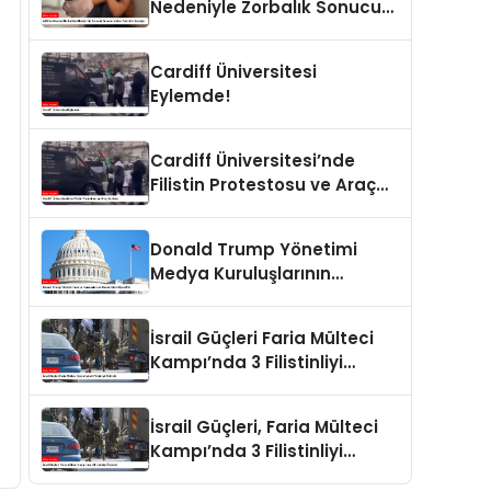
Nedeniyle Zorbalık Sonucu
İntihar Eden Kız Çocuğu
Cardiff Üniversitesi
Eylemde!
Cardiff Üniversitesi’nde
Filistin Protestosu ve Araç
Saldırısı
Donald Trump Yönetimi
Medya Kuruluşlarının
Aboneliklerini İptal Etti
İsrail Güçleri Faria Mülteci
Kampı’nda 3 Filistinliyi
Öldürdü
İsrail Güçleri, Faria Mülteci
Kampı’nda 3 Filistinliyi
Öldürdü