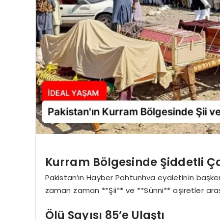
Kurram Bölgesinde Şiddetli 
Pakistan’ın Hayber Pahtunhva eyaletinin başken
zaman zaman **Şii** ve **Sünni** aşiretler aras
Ölü Sayısı 85’e Ulaştı