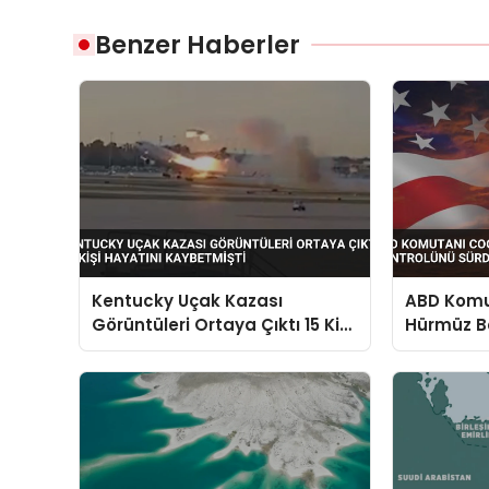
Benzer Haberler
Kentucky Uçak Kazası
ABD Komut
Görüntüleri Ortaya Çıktı 15 Kişi
Hürmüz B
Hayatını Kaybetmişti
Sürdürdü