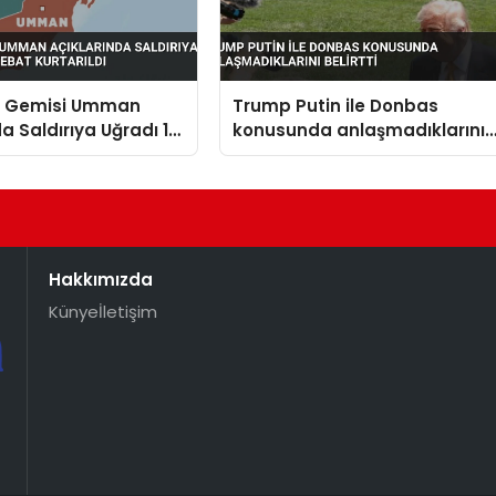
n Gemisi Umman
Trump Putin ile Donbas
da Saldırıya Uğradı 14
konusunda anlaşmadıklarını
t Kurtarıldı
belirtti
Hakkımızda
Künye
İletişim