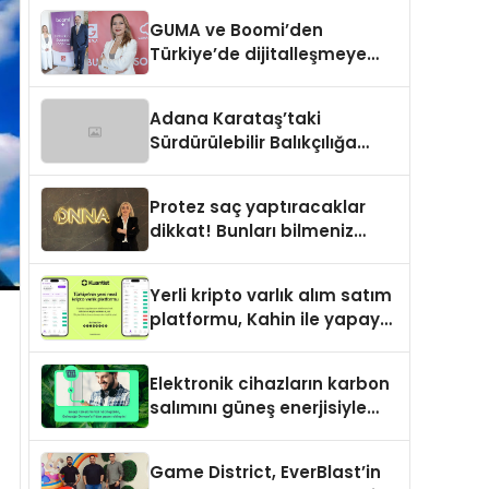
GUMA ve Boomi’den
Türkiye’de dijitalleşmeye
yön verecek stratejik
ortaklık
Adana Karataş’taki
Sürdürülebilir Balıkçılığa
Destek Projesi ilk yılını
tamamladı
Protez saç yaptıracaklar
dikkat! Bunları bilmeniz
gerekebilir
Yerli kripto varlık alım satım
platformu, Kahin ile yapay
zeka ve blokzinciri
ekosistemini birleştiriyor
Elektronik cihazların karbon
salımını güneş enerjisiyle
nötrleyen platform: Greenzy
Game District, EverBlast’in