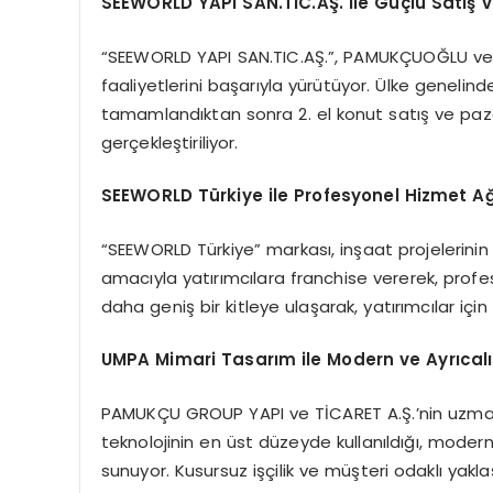
SEEWORLD YAPI SAN.TIC.AŞ. ile Güçlü Satış v
“SEEWORLD YAPI SAN.TIC.AŞ.”, PAMUKÇUOĞLU ve 
faaliyetlerini başarıyla yürütüyor. Ülke genelin
tamamlandıktan sonra 2. el konut satış ve pazar
gerçekleştiriliyor.
SEEWORLD Türkiye ile Profesyonel Hizmet Ağ
“SEEWORLD Türkiye” markası, inşaat projelerinin
amacıyla yatırımcılara franchise vererek, profe
daha geniş bir kitleye ulaşarak, yatırımcılar için 
UMPA Mimari Tasarım ile Modern ve Ayrıcalı
PAMUKÇU GROUP YAPI ve TİCARET A.Ş.’nin uzma
teknolojinin en üst düzeyde kullanıldığı, modern
sunuyor. Kusursuz işçilik ve müşteri odaklı yakla