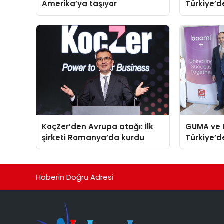
Amerika’ya taşıyor
Türkiye’de
davet
KoçZer’den Avrupa atağı: İlk
GUMA ve 
şirketi Romanya’da kurdu
Türkiye’d
verecek st
Haberin Doğru Adresi