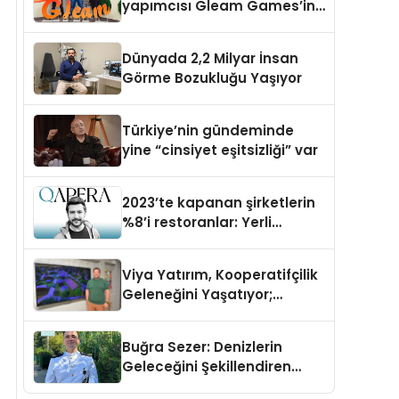
yapımcısı Gleam Games’in
çoğunluk hissesini satın aldı
Dünyada 2,2 Milyar İnsan
Görme Bozukluğu Yaşıyor
Türkiye’nin gündeminde
yine “cinsiyet eşitsizliği” var
2023’te kapanan şirketlerin
%8’i restoranlar: Yerli
girişimden artan maliyetlere
çözüm
Viya Yatırım, Kooperatifçilik
Geleneğini Yaşatıyor;
Kazandıran İş Modeliyle
Büyüyor
Buğra Sezer: Denizlerin
Geleceğini Şekillendiren
Genç Vizyoner