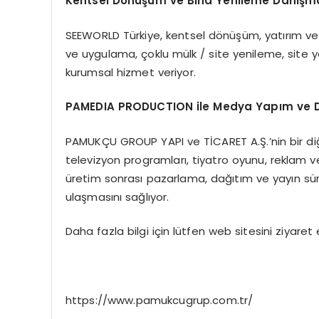
Kentsel Dönüşüm ve Bina Yenileme Danışma
SEEWORLD Türkiye, kentsel dönüşüm, yatırım ve 
ve uygulama, çoklu mülk / site yenileme, site 
kurumsal hizmet veriyor.
PAMEDIA PRODUCTION ile Medya Yapım ve D
PAMUKÇU GROUP YAPI ve TİCARET A.Ş.’nin bir di
televizyon programları, tiyatro oyunu, reklam 
üretim sonrası pazarlama, dağıtım ve yayın süreçl
ulaşmasını sağlıyor.
Daha fazla bilgi için lütfen web sitesini ziyaret 
https://www.pamukcugrup.com.tr/