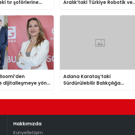
ki tır şoförlerine
Aralık’taki Türkiye Robotik ve
Otomasyon Zirvesi’nde,
üçüncü kez bir araya geliyor
Boomi’den
Adana Karataş’taki
e dijitalleşmeye yön
Sürdürülebilir Balıkçılığa
ratejik ortaklık
Destek Projesi ilk yılını
tamamladı
Hakkımızda
Künye
İletişim