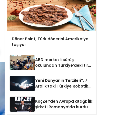
Döner Point, Türk dönerini Amerika’ya
taşıyor
ABD merkezli sürüş
okulundan Türkiye’deki tır
şoförlerine davet
Yeni Dünyanın Terzileri”, 7
Aralık’taki Türkiye Robotik
ve Otomasyon Zirvesi’nde,
üçüncü kez bir araya geliyor
KoçZer’den Avrupa atağı: İlk
şirketi Romanya’da kurdu