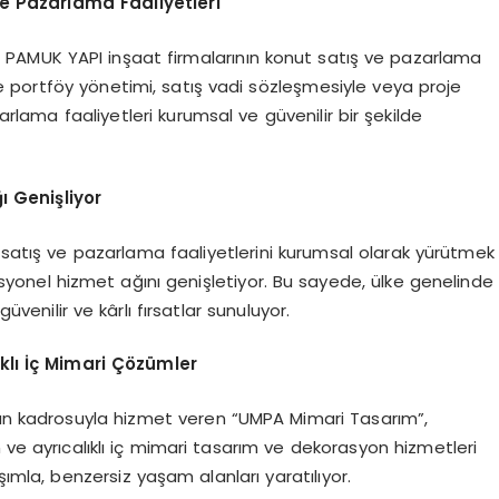
e Pazarlama Faaliyetleri
PAMUK YAPI inşaat firmalarının konut satış ve pazarlama
de portföy yönetimi, satış vadi sözleşmesiyle veya proje
lama faaliyetleri kurumsal ve güvenilir bir şekilde
ı Genişliyor
 satış ve pazarlama faaliyetlerini kurumsal olarak yürütmek
syonel hizmet ağını genişletiyor. Bu sayede, ülke genelinde
güvenilir ve kârlı fırsatlar sunuluyor.
klı İç Mimari Çözümler
n kadrosuyla hizmet veren “UMPA Mimari Tasarım”,
 ve ayrıcalıklı iç mimari tasarım ve dekorasyon hizmetleri
şımla, benzersiz yaşam alanları yaratılıyor.