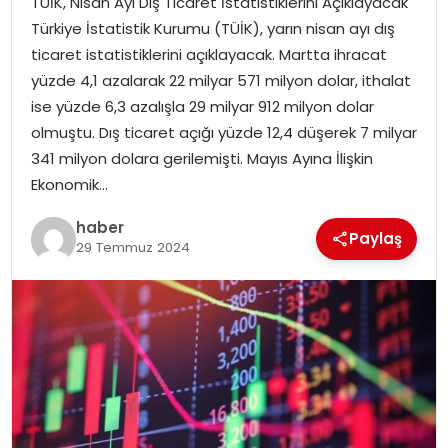
TÜİK, Nisan Ayı Dış Ticaret İstatistiklerini Açıklayacak
YAŞAM
Türkiye İstatistik Kurumu (TÜİK), yarın nisan ayı dış
ticaret istatistiklerini açıklayacak. Martta ihracat
MAGAZIN
yüzde 4,1 azalarak 22 milyar 571 milyon dolar, ithalat
ise yüzde 6,3 azalışla 29 milyar 912 milyon dolar
SAĞLIK
olmuştu. Dış ticaret açığı yüzde 12,4 düşerek 7 milyar
341 milyon dolara gerilemişti. Mayıs Ayına İlişkin
SOSYAL HABER
Ekonomik…
haber
Paylaş
29 Temmuz 2024