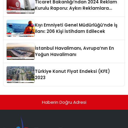
Ticaret Bakanlığı’ndan 2024 Reklam
Kurulu Raporu: Aykırı Reklamlara
Milyonlarca Lira Cezai İşlem Uygulandı
Kıyı Emniyeti Genel Müdürlüğü’nde İş
İlanı: 206 Kişi İstihdam Edilecek
İstanbul Havalimanı, Avrupa’nın En
Yoğun Havalimanı
Türkiye Konut Fiyat Endeksi (KFE)
2023
Haberin Doğru Adresi