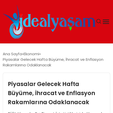
ANASAYFA
Ana Sayfa
Ekonomi
Piyasalar Gelecek Hafta Büyüme, İhracat ve Enflasyon
GÜNDEM
Rakamlarına Odaklanacak
EKONOMI
Piyasalar Gelecek Hafta
İDEAL YAŞAM
Büyüme, İhracat ve Enflasyon
Rakamlarına Odaklanacak
İDEAL SPOR