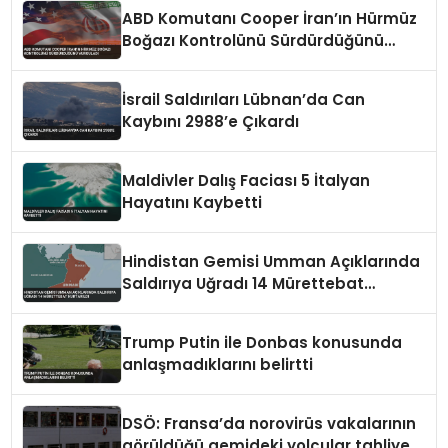
ABD Komutanı Cooper İran’ın Hürmüz
Boğazı Kontrolünü Sürdürdüğünü
Vurguladı
İsrail Saldırıları Lübnan’da Can
Kaybını 2988’e Çıkardı
Maldivler Dalış Faciası 5 İtalyan
Hayatını Kaybetti
Hindistan Gemisi Umman Açıklarında
Saldırıya Uğradı 14 Mürettebat
Kurtarıldı
Trump Putin ile Donbas konusunda
anlaşmadıklarını belirtti
DSÖ: Fransa’da norovirüs vakalarının
görüldüğü gemideki yolcular tahliye