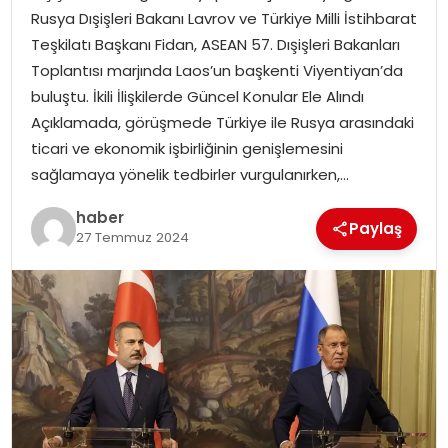
YAŞAM
Rusya Dışişleri Bakanı Lavrov ve Türkiye Milli İstihbarat
Teşkilatı Başkanı Fidan, ASEAN 57. Dışişleri Bakanları
MAGAZIN
Toplantısı marjında Laos’un başkenti Viyentiyan’da
buluştu. İkili İlişkilerde Güncel Konular Ele Alındı
SAĞLIK
Açıklamada, görüşmede Türkiye ile Rusya arasındaki
ticari ve ekonomik işbirliğinin genişlemesini
SOSYAL HABER
sağlamaya yönelik tedbirler vurgulanırken,…
haber
Paylaş
27 Temmuz 2024