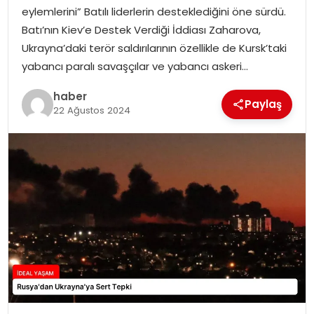
YAŞAM
eylemlerini” Batılı liderlerin desteklediğini öne sürdü.
Batı’nın Kiev’e Destek Verdiği İddiası Zaharova,
MAGAZIN
Ukrayna’daki terör saldırılarının özellikle de Kursk’taki
yabancı paralı savaşçılar ve yabancı askeri…
SAĞLIK
haber
Paylaş
22 Ağustos 2024
SOSYAL HABER