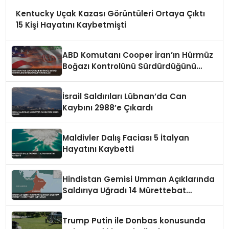
Kentucky Uçak Kazası Görüntüleri Ortaya Çıktı
15 Kişi Hayatını Kaybetmişti
ABD Komutanı Cooper İran’ın Hürmüz
Boğazı Kontrolünü Sürdürdüğünü
Vurguladı
İsrail Saldırıları Lübnan’da Can
Kaybını 2988’e Çıkardı
Maldivler Dalış Faciası 5 İtalyan
Hayatını Kaybetti
Hindistan Gemisi Umman Açıklarında
Saldırıya Uğradı 14 Mürettebat
Kurtarıldı
Trump Putin ile Donbas konusunda