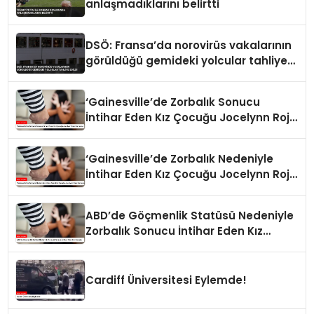
anlaşmadıklarını belirtti
DSÖ: Fransa’da norovirüs vakalarının
görüldüğü gemideki yolcular tahliye
edildi
‘Gainesville’de Zorbalık Sonucu
İntihar Eden Kız Çocuğu Jocelynn Rojo
Carranza’
‘Gainesville’de Zorbalık Nedeniyle
İntihar Eden Kız Çocuğu Jocelynn Rojo
Carranza’
ABD’de Göçmenlik Statüsü Nedeniyle
Zorbalık Sonucu İntihar Eden Kız
Çocuğu
Cardiff Üniversitesi Eylemde!