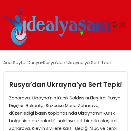
ANASAYFA
Ana Sayfa
Dünya
Rusya’dan Ukrayna’ya Sert Tepki
GÜNDEM
Rusya’dan Ukrayna’ya Sert Tepki
EKONOMI
Zaharova, Ukrayna’nın Kursk Saldırısını Eleştirdi Rusya
İDEAL YAŞAM
Dışişleri Bakanlığı Sözcüsü Maria Zaharova,
düzenlediği basın toplantısında Ukrayna’nın Kursk
İDEAL SPOR
bölgesine düzenlediği saldırıyı sert bir dille eleştirdi.
Zaharova, Kiev’in sivillere karşı işlediği “suç ve terör