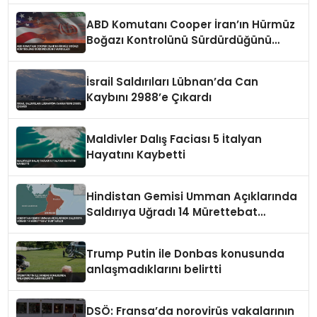
ABD Komutanı Cooper İran’ın Hürmüz
Boğazı Kontrolünü Sürdürdüğünü
Vurguladı
İsrail Saldırıları Lübnan’da Can
Kaybını 2988’e Çıkardı
Maldivler Dalış Faciası 5 İtalyan
Hayatını Kaybetti
Hindistan Gemisi Umman Açıklarında
Saldırıya Uğradı 14 Mürettebat
Kurtarıldı
Trump Putin ile Donbas konusunda
anlaşmadıklarını belirtti
DSÖ: Fransa’da norovirüs vakalarının