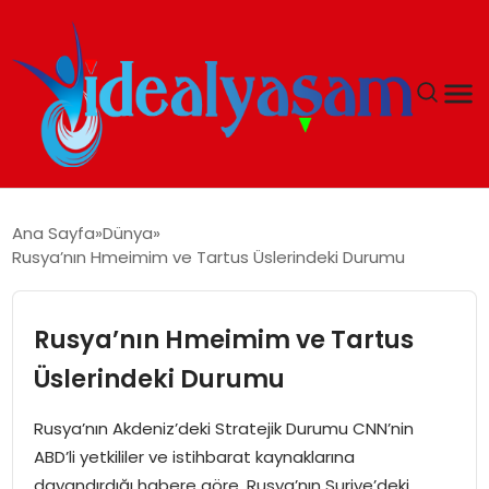
ANASAYFA
Ana Sayfa
Dünya
Rusya’nın Hmeimim ve Tartus Üslerindeki Durumu
GÜNDEM
EKONOMI
Rusya’nın Hmeimim ve Tartus
Üslerindeki Durumu
İDEAL YAŞAM
Rusya’nın Akdeniz’deki Stratejik Durumu CNN’nin
İDEAL SPOR
ABD’li yetkililer ve istihbarat kaynaklarına
dayandırdığı habere göre, Rusya’nın Suriye’deki