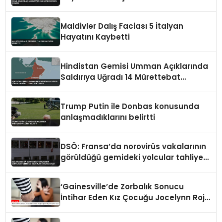
Maldivler Dalış Faciası 5 İtalyan
Hayatını Kaybetti
Hindistan Gemisi Umman Açıklarında
Saldırıya Uğradı 14 Mürettebat
Kurtarıldı
Trump Putin ile Donbas konusunda
anlaşmadıklarını belirtti
DSÖ: Fransa’da norovirüs vakalarının
görüldüğü gemideki yolcular tahliye
edildi
‘Gainesville’de Zorbalık Sonucu
İntihar Eden Kız Çocuğu Jocelynn Rojo
Carranza’