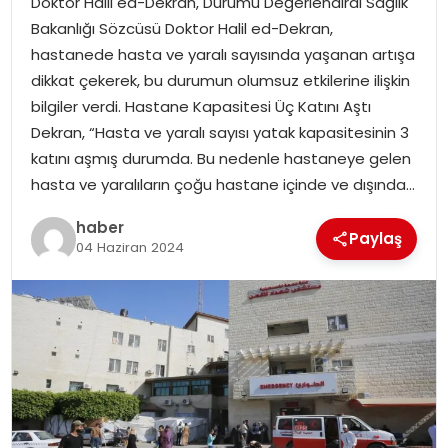
Doktor Halil ed-Dekran, Durumu Değerlendirdi Sağlık
YAŞAM
Bakanlığı Sözcüsü Doktor Halil ed-Dekran,
hastanede hasta ve yaralı sayısında yaşanan artışa
MAGAZIN
dikkat çekerek, bu durumun olumsuz etkilerine ilişkin
bilgiler verdi. Hastane Kapasitesi Üç Katını Aştı
SAĞLIK
Dekran, “Hasta ve yaralı sayısı yatak kapasitesinin 3
katını aşmış durumda. Bu nedenle hastaneye gelen
SOSYAL HABER
hasta ve yaralıların çoğu hastane içinde ve dışında…
haber
Paylaş
04 Haziran 2024