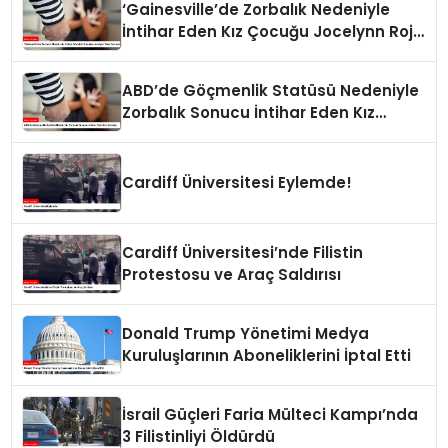
‘Gainesville’de Zorbalık Nedeniyle
İntihar Eden Kız Çocuğu Jocelynn Rojo
Carranza’
ABD’de Göçmenlik Statüsü Nedeniyle
Zorbalık Sonucu İntihar Eden Kız
Çocuğu
Cardiff Üniversitesi Eylemde!
Cardiff Üniversitesi’nde Filistin
Protestosu ve Araç Saldırısı
Donald Trump Yönetimi Medya
Kuruluşlarının Aboneliklerini İptal Etti
İsrail Güçleri Faria Mülteci Kampı’nda
3 Filistinliyi Öldürdü