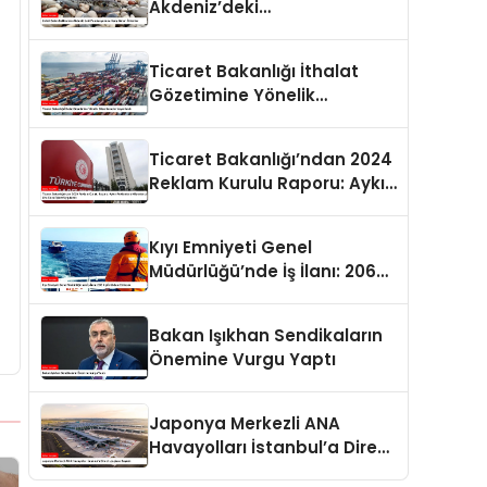
Akdeniz’deki
Popülasyonuna Karşı Alınan
Önlemler
Ticaret Bakanlığı İthalat
Gözetimine Yönelik
Düzenlemeler Yayımlandı
Ticaret Bakanlığı’ndan 2024
Reklam Kurulu Raporu: Aykırı
Reklamlara Milyonlarca Lira
Cezai İşlem Uygulandı
Kıyı Emniyeti Genel
Müdürlüğü’nde İş İlanı: 206
Kişi İstihdam Edilecek
Bakan Işıkhan Sendikaların
Önemine Vurgu Yaptı
Japonya Merkezli ANA
Havayolları İstanbul’a Direkt
Uçuşlara Başladı