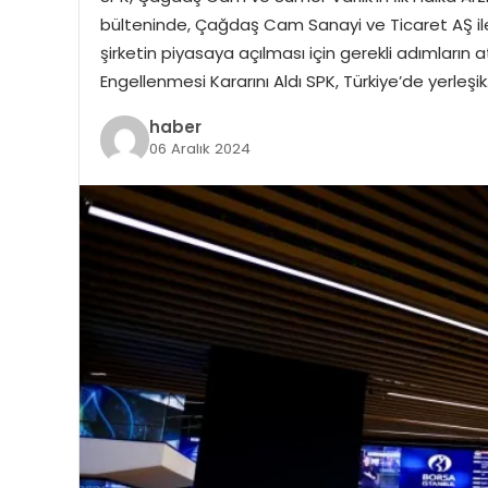
bülteninde, Çağdaş Cam Sanayi ve Ticaret AŞ ile S
şirketin piyasaya açılması için gerekli adımların at
Engellenmesi Kararını Aldı SPK, Türkiye’de yerleşi
haber
06 Aralık 2024