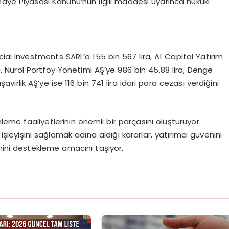
maye Piyasası Kanunu’nun ilgili maddesi uyarınca hukuki
ial Investments SARL’a 155 bin 567 lira, A1 Capital Yatırım
a, Nurol Portföy Yönetimi AŞ’ye 986 bin 45,88 lira, Denge
lik AŞ’ye ise 116 bin 741 lira idari para cezası verdiğini
me faaliyetlerinin önemli bir parçasını oluşturuyor.
 işleyişini sağlamak adına aldığı kararlar, yatırımcı güvenini
mini destekleme amacını taşıyor.