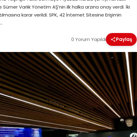
ümer Varlık Yönetim AŞ’nin ilk halka arzına onay verdi. İki
ılmasına karar verildi. SPK, 42 İnternet Sitesine Erişimin
k…
0 Yorum Yapıldı
Paylaş