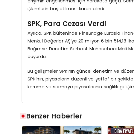
erişimin engellenmesi için harekete geçti. Ser
işlemlerin başlatılması kararı alındı.
SPK, Para Cezası Verdi
Ayrıca, SPK bülteninde PineBridge Eurasia Financ
Menkul Değerler AŞ’ye 20 milyon 6 bin 514,18 lir
Bağımsız Denetim Serbest Muhasebeci Mali Müşavir
duyurdu.
Bu gelişmeler SPK’nın güncel denetim ve düzenle
SPK’nın, piyasaların düzenli ve şeffaf bir şekilde
koruma ve sermaye piyasalarının sağlıklı gelişi
Benzer Haberler