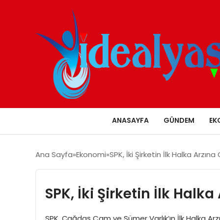
ANASAYFA
GÜNDEM
EK
Ana Sayfa
Ekonomi
SPK, İki Şirketin İlk Halka Arzın
SPK, İki Şirketin İlk Halk
SPK, Çağdaş Cam ve Sümer Varlık’ın İlk Halka Arzın