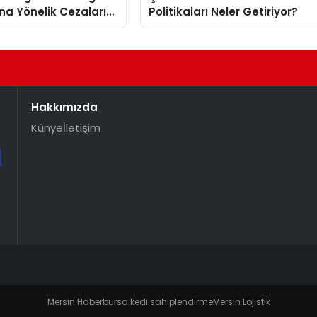
na Yönelik Cezaları
Politikaları Neler Getiriyor?
Hakkımızda
Künye
İletişim
Mersin Haber
bursa kedi sahiplendirme
Mersin Lojistik