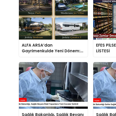
ALFA ARSA’dan
EFES PİLS
Gayrimenkulde Yeni Dönem:
LİSTESİ
Premium Yaşam ve Yatırım
Fırsatları Bir Arada
Sağlık Bakanlığı, Sağlık Beyanı
Sağlık Ba