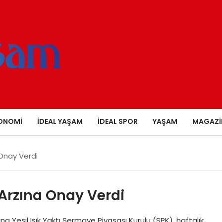
ONOMI
İDEAL YAŞAM
İDEAL SPOR
YAŞAM
MAGAZI
a Onay Verdi
a Arzına Onay Verdi
a Yeşil Işık Yaktı Sermaye Piyasası Kurulu (SPK), haftalık