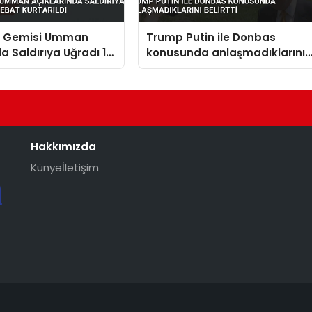
n Gemisi Umman
Trump Putin ile Donbas
da Saldırıya Uğradı 14
konusunda anlaşmadıklarını
t Kurtarıldı
belirtti
Hakkımızda
Künye
İletişim