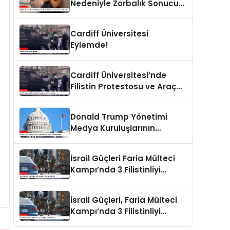
Nedeniyle Zorbalık Sonucu
İntihar Eden Kız Çocuğu
Cardiff Üniversitesi
Eylemde!
Cardiff Üniversitesi’nde
Filistin Protestosu ve Araç
Saldırısı
Donald Trump Yönetimi
Medya Kuruluşlarının
Aboneliklerini İptal Etti
İsrail Güçleri Faria Mülteci
Kampı’nda 3 Filistinliyi
Öldürdü
İsrail Güçleri, Faria Mülteci
Kampı’nda 3 Filistinliyi
Öldürdü