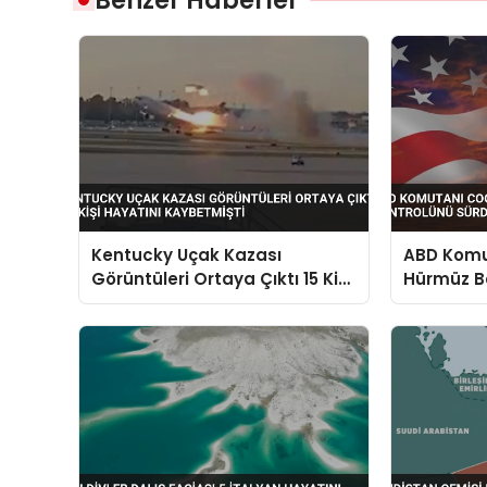
Kentucky Uçak Kazası
ABD Komut
Görüntüleri Ortaya Çıktı 15 Kişi
Hürmüz B
Hayatını Kaybetmişti
Sürdürdü