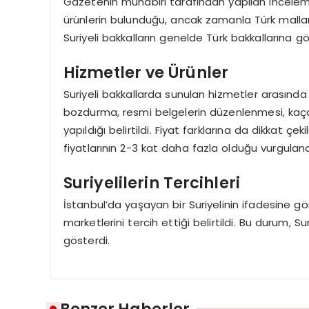
Gazetenin muhabiri tarafından yapılan inceleme
ürünlerin bulunduğu, ancak zamanla Türk malların
Suriyeli bakkalların genelde Türk bakkallarına g
Hizmetler ve Ürünler
Suriyeli bakkallarda sunulan hizmetler arasında 
bozdurma, resmi belgelerin düzenlenmesi, kaçak t
yapıldığı belirtildi. Fiyat farklarına da dikkat çe
fiyatlarının 2-3 kat daha fazla olduğu vurguland
Suriyelilerin Tercihleri
İstanbul’da yaşayan bir Suriyelinin ifadesine gö
marketlerini tercih ettiği belirtildi. Bu durum, S
gösterdi.
Benzer Haberler