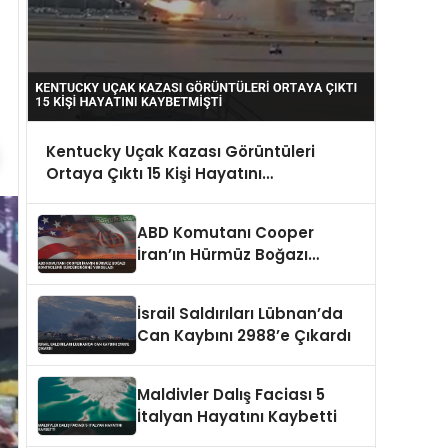
Kentucky Uçak Kazası Görüntüleri
Ortaya Çıktı 15 Kişi Hayatını
Kaybetmişti
ABD Komutanı Cooper
İran’ın Hürmüz Boğazı
Kontrolünü Sürdürdüğünü
Vurguladı
İsrail Saldırıları Lübnan’da
Can Kaybını 2988’e Çıkardı
Maldivler Dalış Faciası 5
İtalyan Hayatını Kaybetti