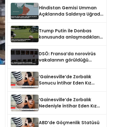
Hindistan Gemisi Umman
Açıklarında Saldırıya Uğradı
14 Mürettebat Kurtarıldı
Trump Putin ile Donbas
konusunda anlaşmadıklarını
belirtti
DSÖ: Fransa’da norovirüs
vakalarının görüldüğü
gemideki yolcular tahliye
edildi
‘Gainesville’de Zorbalık
Sonucu İntihar Eden Kız
Çocuğu Jocelynn Rojo
Carranza’
‘Gainesville’de Zorbalık
Nedeniyle İntihar Eden Kız
Çocuğu Jocelynn Rojo
Carranza’
ABD’de Göçmenlik Statüsü