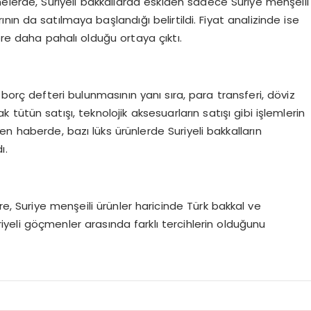
lerde, Suriyeli bakkallarda eskiden sadece Suriye menşeili
ın da satılmaya başlandığı belirtildi. Fiyat analizinde ise
öre daha pahalı olduğu ortaya çıktı.
borç defteri bulunmasının yanı sıra, para transferi, döviz
ütün satışı, teknolojik aksesuarların satışı gibi işlemlerin
kilen haberde, bazı lüks ürünlerde Suriyeli bakkalların
ı.
re, Suriye menşeili ürünler haricinde Türk bakkal ve
uriyeli göçmenler arasında farklı tercihlerin olduğunu