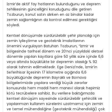
İzmir’de aktif fay hatlarının bulunduğunu ve deprem
tehlikesinin güncelliğini koruduğunu dile getiren
Tozburun, konut satın alırken en az binalar kadar
zemin sağlamlığının da kontrol edilmesi gerektiğini
söyledi.
Kentsel dönüşümde sürdürülebilir şehir plancılığı için
zemin iyileştirme ve geoteknik imalatlarının
önemini vurgulayan Batuhan Tozburun, “İzmir ve
bölgesinde tarihsel dönem ve 20’nci yüzyıldaki aletsel
dönemle yapılan kayıtlara göre 50 yıllık süre içinde 6,6
veya altında büyüklükte bir depremin olasılığı % 92
olarak tahmin edilmektedir. Ege Denizi’nde, İzmir’in
Seferihisar ilçesinin 17 kilometre açığında 6,6
büyüklüğünde depremin Bayraklı ve Bornova
bölgelerimizde yapılara verdiği büyük zararlar
konusunda hem maddi hem manevi olarak hepimiz
kötü tecrübelere sahibiz. Bu verilere baktığımızda
kentsel dönüşüm sayesinde sürdürülebilir şehircilik ve
yapılarımızın kullanım sürelerini uzatmamız için zemin
ve temel mühendisliğine (geoteknik mühendisliği) çok