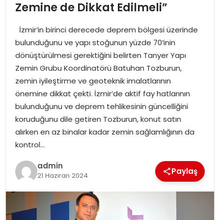
YAŞAM
Zemine de Dikkat Edilmeli”
İzmir’in birinci derecede deprem bölgesi üzerinde
MAGAZIN
bulunduğunu ve yapı stoğunun yüzde 70’inin
dönüştürülmesi gerektiğini belirten Tanyer Yapı
SAĞLIK
Zemin Grubu Koordinatörü Batuhan Tozburun,
zemin iyileştirme ve geoteknik imalatlarının
SOSYAL HABER
önemine dikkat çekti. İzmir’de aktif fay hatlarının
bulunduğunu ve deprem tehlikesinin güncelliğini
koruduğunu dile getiren Tozburun, konut satın
alırken en az binalar kadar zemin sağlamlığının da
kontrol…
admin
Paylaş
21 Haziran 2024