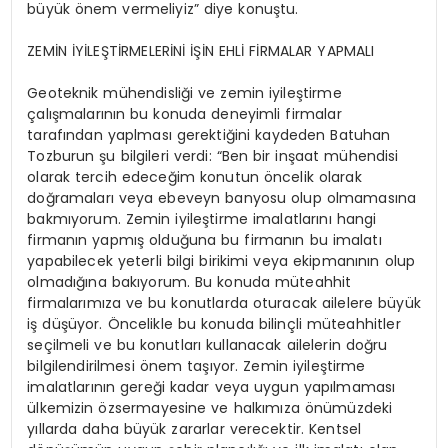
büyük önem vermeliyiz” diye konuştu.
ZEMİN İYİLEŞTİRMELERİNİ İŞİN EHLİ FİRMALAR YAPMALI
Geoteknik mühendisliği ve zemin iyileştirme
çalışmalarının bu konuda deneyimli firmalar
tarafından yaplması gerektiğini kaydeden Batuhan
Tozburun şu bilgileri verdi: “Ben bir inşaat mühendisi
olarak tercih edeceğim konutun öncelik olarak
doğramaları veya ebeveyn banyosu olup olmamasına
bakmıyorum. Zemin iyileştirme imalatlarını hangi
firmanın yapmış olduğuna bu firmanın bu imalatı
yapabilecek yeterli bilgi birikimi veya ekipmanının olup
olmadığına bakıyorum. Bu konuda müteahhit
firmalarımıza ve bu konutlarda oturacak ailelere büyük
iş düşüyor. Öncelikle bu konuda bilinçli müteahhitler
seçilmeli ve bu konutları kullanacak ailelerin doğru
bilgilendirilmesi önem taşıyor. Zemin iyileştirme
imalatlarının gereği kadar veya uygun yapılmaması
ülkemizin özsermayesine ve halkımıza önümüzdeki
yıllarda daha büyük zararlar verecektir. Kentsel