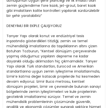
dönüşümün uygun şehir plancılığı ve ilk imalatı olan
zemin güçlendirme fore kazık, jet-grout, baret kazık
gibi imalatların kalite kontrolleri yapılarak sürdürülebilir
bir şehir yaratabiliriz”
DENEYİMLİ BİR EKİPLE ÇALIŞIYORUZ
Tanyer Yapı olarak konut ve endüstriyel tesis
inşaatında gösterdikleri titizliği, zemin ve temel
mühendisliği imalatlarına da taşıdıklarının altını çizen
Batuhan Tozburun, “Kentsel dönüşüm çerçevesinde
yapmış olduğumuz yapıların depreme ne kadar
dayanıklı olduğu aklımızdan hiç çıkmamalıdır. Tanyer
Yapı olarak Türk standartları, Eurocod ve Amerikan
standartlarına uygun zemin iyileştirme imalatlarımızla,
İzmir’e katma değer katacak projelerde hız kesmeden
devam ediyoruz. İzmir Buca metrosu, kentsel
dönüşüm projeleri, İzmir ve çevresinde bulunan sanayi
bölgelerinde zemin iyileştirmeleri ve kule projelerinin
geoteknik imalatlarımız sürüyor. Temel ve zemin
mühendislik problemlerinin çözümünde güvenilir,
analitik ve ekonomik çözümler sunarak sektöre hizmet