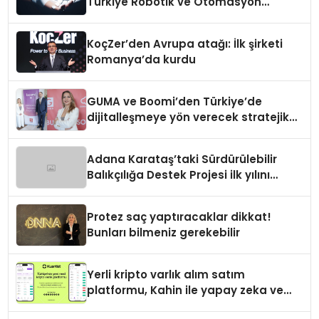
Türkiye Robotik ve Otomasyon
Zirvesi’nde, üçüncü kez bir araya
geliyor
KoçZer’den Avrupa atağı: İlk şirketi
Romanya’da kurdu
GUMA ve Boomi’den Türkiye’de
dijitalleşmeye yön verecek stratejik
ortaklık
Adana Karataş’taki Sürdürülebilir
Balıkçılığa Destek Projesi ilk yılını
tamamladı
Protez saç yaptıracaklar dikkat!
Bunları bilmeniz gerekebilir
Yerli kripto varlık alım satım
platformu, Kahin ile yapay zeka ve
blokzinciri ekosistemini birleştiriyor