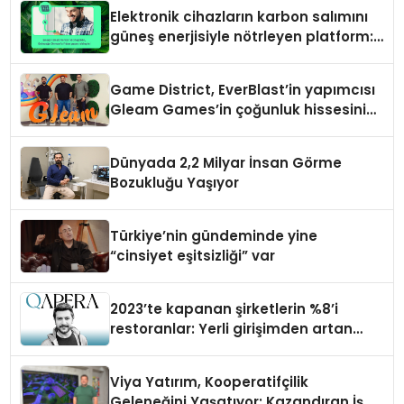
Elektronik cihazların karbon salımını
güneş enerjisiyle nötrleyen platform:
Greenzy
Game District, EverBlast’in yapımcısı
Gleam Games’in çoğunluk hissesini
satın aldı
Dünyada 2,2 Milyar İnsan Görme
Bozukluğu Yaşıyor
Türkiye’nin gündeminde yine
“cinsiyet eşitsizliği” var
2023’te kapanan şirketlerin %8’i
restoranlar: Yerli girişimden artan
maliyetlere çözüm
Viya Yatırım, Kooperatifçilik
Geleneğini Yaşatıyor; Kazandıran İş