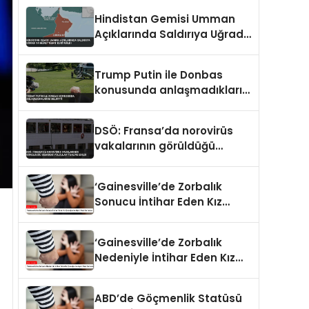
Hindistan Gemisi Umman
Açıklarında Saldırıya Uğradı
14 Mürettebat Kurtarıldı
Trump Putin ile Donbas
konusunda anlaşmadıklarını
belirtti
DSÖ: Fransa’da norovirüs
vakalarının görüldüğü
gemideki yolcular tahliye
edildi
‘Gainesville’de Zorbalık
Sonucu İntihar Eden Kız
Çocuğu Jocelynn Rojo
Carranza’
‘Gainesville’de Zorbalık
Nedeniyle İntihar Eden Kız
Çocuğu Jocelynn Rojo
Carranza’
ABD’de Göçmenlik Statüsü