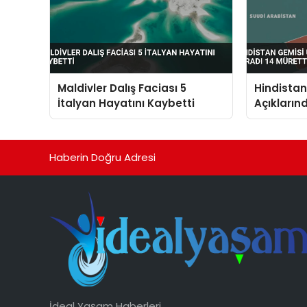
Maldivler Dalış Faciası 5
Hindista
İtalyan Hayatını Kaybetti
Açıkların
Müretteba
Haberin Doğru Adresi
İdeal Yaşam Haberleri