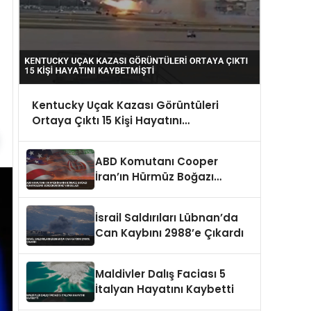
Kentucky Uçak Kazası Görüntüleri
Ortaya Çıktı 15 Kişi Hayatını
Kaybetmişti
ABD Komutanı Cooper
İran’ın Hürmüz Boğazı
Kontrolünü Sürdürdüğünü
Vurguladı
İsrail Saldırıları Lübnan’da
Can Kaybını 2988’e Çıkardı
Maldivler Dalış Faciası 5
İtalyan Hayatını Kaybetti