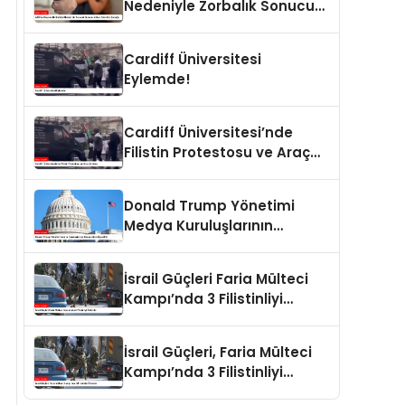
Nedeniyle Zorbalık Sonucu
İntihar Eden Kız Çocuğu
Cardiff Üniversitesi
Eylemde!
Cardiff Üniversitesi’nde
Filistin Protestosu ve Araç
Saldırısı
Donald Trump Yönetimi
Medya Kuruluşlarının
Aboneliklerini İptal Etti
İsrail Güçleri Faria Mülteci
Kampı’nda 3 Filistinliyi
Öldürdü
İsrail Güçleri, Faria Mülteci
Kampı’nda 3 Filistinliyi
Öldürdü