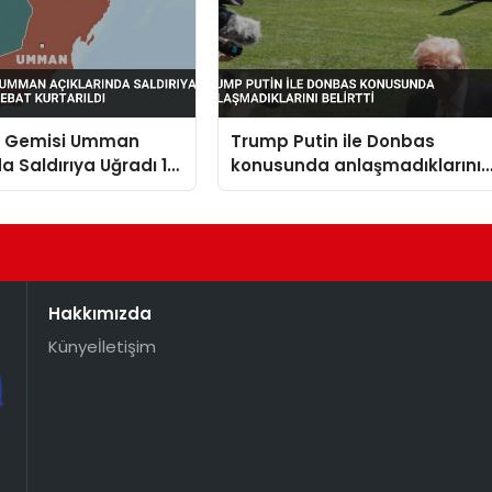
n Gemisi Umman
Trump Putin ile Donbas
da Saldırıya Uğradı 14
konusunda anlaşmadıklarını
t Kurtarıldı
belirtti
Hakkımızda
Künye
İletişim