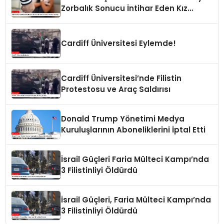
Zorbalık Sonucu İntihar Eden Kız
Çocuğu
Cardiff Üniversitesi Eylemde!
Cardiff Üniversitesi’nde Filistin
Protestosu ve Araç Saldırısı
Donald Trump Yönetimi Medya
Kuruluşlarının Aboneliklerini İptal Etti
İsrail Güçleri Faria Mülteci Kampı’nda
3 Filistinliyi Öldürdü
İsrail Güçleri, Faria Mülteci Kampı’nda
3 Filistinliyi Öldürdü