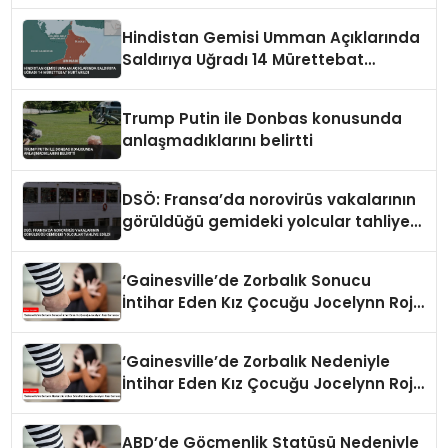
Hindistan Gemisi Umman Açıklarında
Saldırıya Uğradı 14 Mürettebat
Kurtarıldı
Trump Putin ile Donbas konusunda
anlaşmadıklarını belirtti
DSÖ: Fransa’da norovirüs vakalarının
görüldüğü gemideki yolcular tahliye
edildi
‘Gainesville’de Zorbalık Sonucu
İntihar Eden Kız Çocuğu Jocelynn Rojo
Carranza’
‘Gainesville’de Zorbalık Nedeniyle
İntihar Eden Kız Çocuğu Jocelynn Rojo
Carranza’
ABD’de Göçmenlik Statüsü Nedeniyle