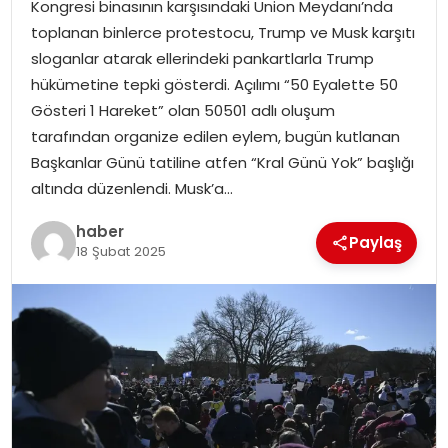
Kongresi binasının karşısındaki Union Meydanı’nda
YAŞAM
toplanan binlerce protestocu, Trump ve Musk karşıtı
sloganlar atarak ellerindeki pankartlarla Trump
MAGAZIN
hükümetine tepki gösterdi. Açılımı “50 Eyalette 50
Gösteri 1 Hareket” olan 50501 adlı oluşum
SAĞLIK
tarafından organize edilen eylem, bugün kutlanan
Başkanlar Günü tatiline atfen “Kral Günü Yok” başlığı
SOSYAL HABER
altında düzenlendi. Musk’a…
haber
Paylaş
18 Şubat 2025