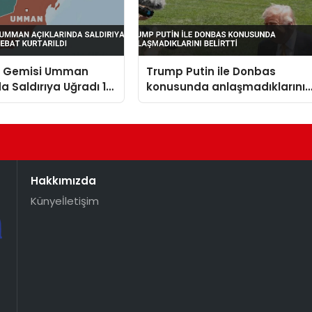
n Gemisi Umman
Trump Putin ile Donbas
da Saldırıya Uğradı 14
konusunda anlaşmadıklarını
t Kurtarıldı
belirtti
Hakkımızda
Künye
İletişim