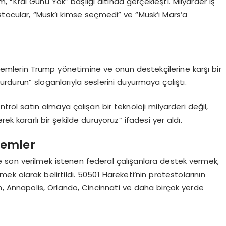
 “Kral Günü Yok” başlığı altında gerçekleşti. Milyarder iş
stocular, “Musk’ı kimse seçmedi” ve “Musk’ı Mars’a
eylemlerin Trump yönetimine ve onun destekçilerine karşı bir
durdurun” sloganlarıyla seslerini duyurmaya çalıştı.
ntrol satın almaya çalışan bir teknoloji milyarderi değil,
ek kararlı bir şekilde duruyoruz” ifadesi yer aldı.
lemler
e son verilmek istenen federal çalışanlara destek vermek,
mek olarak belirtildi. 50501 Hareketi’nin protestolarının
, Annapolis, Orlando, Cincinnati ve daha birçok yerde