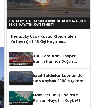
Kentucky Uçak Kazası Görüntüleri
Ortaya Çıktı 15 Kişi Hayatını
Kaybetmişti
ABD Komutanı Cooper
İran’ın Hürmüz Boğazı
Kontrolünü Sürdürdüğünü
Vurguladı
İsrail Saldırıları Lübnan’da
Can Kaybını 2988’e Çıkardı
Maldivler Dalış Faciası 5
İtalyan Hayatını Kaybetti