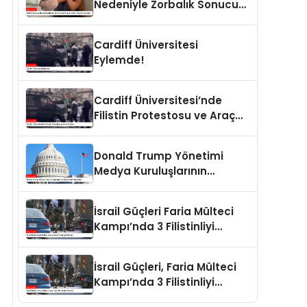
Nedeniyle Zorbalık Sonucu
İntihar Eden Kız Çocuğu
Cardiff Üniversitesi
Eylemde!
Cardiff Üniversitesi’nde
Filistin Protestosu ve Araç
Saldırısı
Donald Trump Yönetimi
Medya Kuruluşlarının
Aboneliklerini İptal Etti
İsrail Güçleri Faria Mülteci
Kampı’nda 3 Filistinliyi
Öldürdü
İsrail Güçleri, Faria Mülteci
Kampı’nda 3 Filistinliyi
Öldürdü