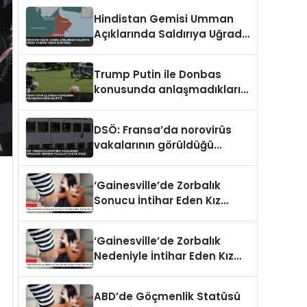
Hindistan Gemisi Umman
Açıklarında Saldırıya Uğradı
14 Mürettebat Kurtarıldı
Trump Putin ile Donbas
konusunda anlaşmadıklarını
belirtti
DSÖ: Fransa’da norovirüs
vakalarının görüldüğü
gemideki yolcular tahliye
edildi
‘Gainesville’de Zorbalık
Sonucu İntihar Eden Kız
Çocuğu Jocelynn Rojo
Carranza’
‘Gainesville’de Zorbalık
Nedeniyle İntihar Eden Kız
Çocuğu Jocelynn Rojo
Carranza’
ABD’de Göçmenlik Statüsü