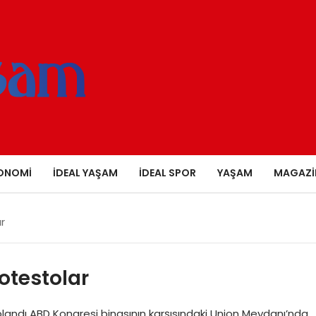
ONOMI
İDEAL YAŞAM
İDEAL SPOR
YAŞAM
MAGAZI
r
otestolar
landı ABD Kongresi binasının karşısındaki Union Meydanı’nda