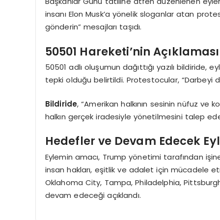
Başkanlar Günü tatiline atfen düzenlenen eylem,
insanı Elon Musk’a yönelik sloganlar atan prote
gönderin” mesajları taşıdı.
50501 Hareketi’nin Açıklaması
50501 adlı oluşumun dağıttığı yazılı bildiride, 
tepki olduğu belirtildi. Protestocular, “Darbeyi 
Bildiride
, “Amerikan halkının sesinin nüfuz ve ko
halkın gerçek iradesiyle yönetilmesini talep eder
Hedefler ve Devam Edecek Ey
Eylemin amacı, Trump yönetimi tarafından işin
insan hakları, eşitlik ve adalet için mücadele et
Oklahoma City, Tampa, Philadelphia, Pittsburgh
devam edeceği açıklandı.