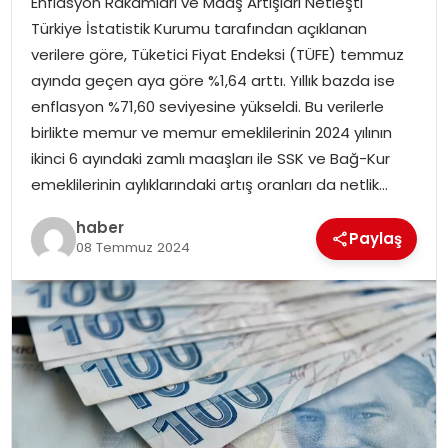
Enflasyon Rakamları ve Maaş Artışları Netleşti
YAŞAM
Türkiye İstatistik Kurumu tarafından açıklanan
verilere göre, Tüketici Fiyat Endeksi (TÜFE) temmuz
MAGAZIN
ayında geçen aya göre %1,64 arttı. Yıllık bazda ise
enflasyon %71,60 seviyesine yükseldi. Bu verilerle
SAĞLIK
birlikte memur ve memur emeklilerinin 2024 yılının
ikinci 6 ayındaki zamlı maaşları ile SSK ve Bağ-Kur
SOSYAL HABER
emeklilerinin aylıklarındaki artış oranları da netlik…
haber
Paylaş
08 Temmuz 2024