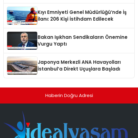
Milyonlarca Lira Cezai İşlem Uygulandı
Kıyı Emniyeti Genel Müdürlüğü’nde İş
İlanı: 206 Kişi İstihdam Edilecek
Bakan Işıkhan Sendikaların Önemine
Vurgu Yaptı
Japonya Merkezli ANA Havayolları
İstanbul’a Direkt Uçuşlara Başladı
Haberin Doğru Adresi