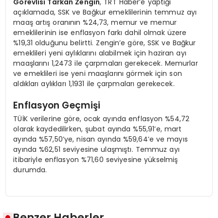
Görevlisi Tarkan Zengin
, TRT Haber’e yaptığı
açıklamada, SSK ve Bağkur emeklilerinin temmuz ayı
maaş artış oranının %24,73, memur ve memur
emeklilerinin ise enflasyon farkı dahil olmak üzere
%19,31 olduğunu belirtti. Zengin’e göre, SSK ve Bağkur
emeklileri yeni aylıklarını alabilmek için haziran ayı
maaşlarını 1,2473 ile çarpmaları gerekecek. Memurlar
ve emeklileri ise yeni maaşlarını görmek için son
aldıkları aylıkları 1,1931 ile çarpmaları gerekecek.
Enflasyon Geçmişi
TÜİK verilerine göre, ocak ayında enflasyon %54,72
olarak kaydedilirken, şubat ayında %55,91’e, mart
ayında %57,50’ye, nisan ayında %59,64’e ve mayıs
ayında %62,51 seviyesine ulaşmıştı. Temmuz ayı
itibariyle enflasyon %71,60 seviyesine yükselmiş
durumda.
Benzer Haberler