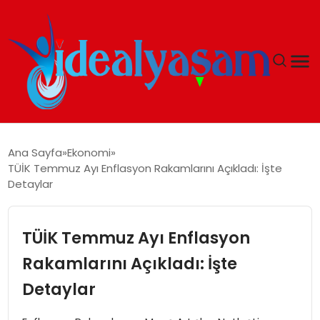
ANASAYFA
Ana Sayfa
Ekonomi
TÜİK Temmuz Ayı Enflasyon Rakamlarını Açıkladı: İşte
GÜNDEM
Detaylar
EKONOMI
TÜİK Temmuz Ayı Enflasyon
İDEAL YAŞAM
Rakamlarını Açıkladı: İşte
Detaylar
İDEAL SPOR