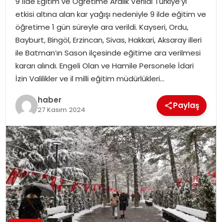
9 İlde Eğitim ve Öğretime Aralık Verildi Türkiye’yi
YAŞAM
etkisi altına alan kar yağışı nedeniyle 9 ilde eğitim ve
öğretime 1 gün süreyle ara verildi. Kayseri, Ordu,
MAGAZIN
Bayburt, Bingöl, Erzincan, Sivas, Hakkari, Aksaray illeri
ile Batman’ın Sason ilçesinde eğitime ara verilmesi
SAĞLIK
kararı alındı. Engeli Olan ve Hamile Personele İdari
İzin Valilikler ve il milli eğitim müdürlükleri…
SOSYAL HABER
haber
Paylaş
27 Kasım 2024