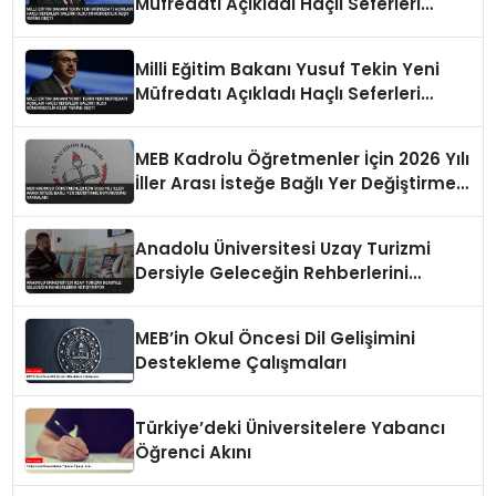
Müfredatı Açıkladı Haçlı Seferleri
Saldırı Oldu Sömürgecilik Keşif Yerine
Geçti
Milli Eğitim Bakanı Yusuf Tekin Yeni
Müfredatı Açıkladı Haçlı Seferleri
Saldırı Oldu Sömürgecilik Keşif Yerine
Geçti
MEB Kadrolu Öğretmenler İçin 2026 Yılı
İller Arası İsteğe Bağlı Yer Değiştirme
Duyurusunu Yayımladı
Anadolu Üniversitesi Uzay Turizmi
Dersiyle Geleceğin Rehberlerini
Yetiştiriyor
MEB’in Okul Öncesi Dil Gelişimini
Destekleme Çalışmaları
Türkiye’deki Üniversitelere Yabancı
Öğrenci Akını