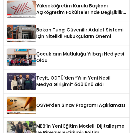
Yükseköğretim Kurulu Başkanı
Açıköğretim Fakültelerinde Değişiklik
Yapacak
Bakan Tunç: Güvenilir Adalet Sistemi
İçin Nitelikli Hukukçuların Önemi
Çocukların Mutluluğu Yılbaşı Hediyesi
Oldu
Teyit, ODTÜ’den “Yılın Yeni Nesil
Medya Girişimi” ödülünü aldı
ÖSYM’den Sınav Programı Açıklaması
MEB’in Yeni Eğitim Modeli: Dijitalleşme
ve Bireyselleştirilmiş Eğitim