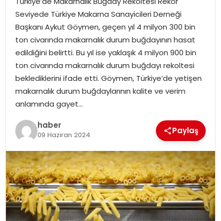
Türkiye’de Makarnalık Buğday Rekoltesi Rekor
YAŞAM
Seviyede Türkiye Makarna Sanayicileri Derneği
Başkanı Aykut Göymen, geçen yıl 4 milyon 300 bin
MAGAZIN
ton civarında makarnalık durum buğdayının hasat
edildiğini belirtti. Bu yıl ise yaklaşık 4 milyon 900 bin
SAĞLIK
ton civarında makarnalık durum buğdayı rekoltesi
beklediklerini ifade etti. Göymen, Türkiye’de yetişen
SOSYAL HABER
makarnalık durum buğdaylarının kalite ve verim
anlamında gayet…
haber
Paylaş
09 Haziran 2024