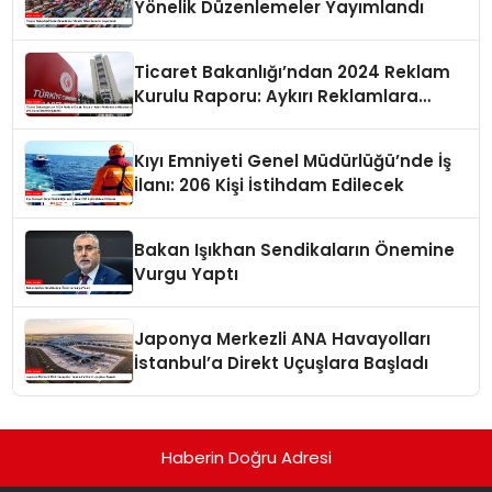
Yönelik Düzenlemeler Yayımlandı
Ticaret Bakanlığı’ndan 2024 Reklam
Kurulu Raporu: Aykırı Reklamlara
Milyonlarca Lira Cezai İşlem Uygulandı
Kıyı Emniyeti Genel Müdürlüğü’nde İş
İlanı: 206 Kişi İstihdam Edilecek
Bakan Işıkhan Sendikaların Önemine
Vurgu Yaptı
Japonya Merkezli ANA Havayolları
İstanbul’a Direkt Uçuşlara Başladı
Haberin Doğru Adresi