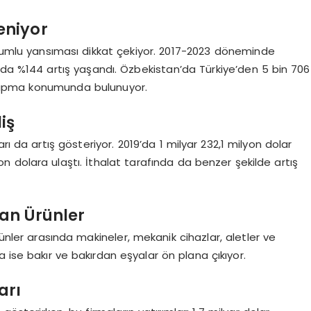
leniyor
 olumlu yansıması dikkat çekiyor. 2017-2023 döneminde
sında %144 artış yaşandı. Özbekistan’da Türkiye’den 5 bin 706
 yapma konumunda bulunuyor.
iş
ı da artış gösteriyor. 2019’da 1 milyar 232,1 milyon dolar
yon dolara ulaştı. İthalat tarafında da benzer şekilde artış
kan Ürünler
rünler arasında makineler, mekanik cihazlar, aletler ve
 ise bakır ve bakırdan eşyalar ön plana çıkıyor.
arı