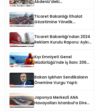
Akdeniz’deki
Popülasyonuna Karşı Alınan
Önlemler
Ticaret Bakanlığı İthalat
Gözetimine Yönelik
Düzenlemeler Yayımlandı
Ticaret Bakanlığı’ndan 2024
Reklam Kurulu Raporu: Aykırı
Reklamlara Milyonlarca Lira
Cezai İşlem Uygulandı
Kıyı Emniyeti Genel
Müdürlüğü’nde İş İlanı: 206
Kişi İstihdam Edilecek
Bakan Işıkhan Sendikaların
Önemine Vurgu Yaptı
Japonya Merkezli ANA
Havayolları İstanbul’a Direkt
Uçuşlara Başladı