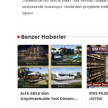
Özbekistan’da 1900’e yakın Türk firması faaliyet 
seviyesinde bulunuyor. Üstlenilen projelerle birl
aşıyor.
Benzer Haberler
ALFA ARSA’dan
EFES PİLS
Gayrimenkulde Yeni Dönem:
LİSTESİ
Premium Yaşam ve Yatırım