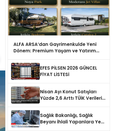
ALFA ARSA’dan Gayrimenkulde Yeni
Dönem: Premium Yaşam ve Yatırım
Fırsatları Bir Arada
EFES PİLSEN 2026 GÜNCEL
FİYAT LİSTESİ
Nisan Ayı Konut Satışları
Yüzde 2,6 Arttı TÜİK Verileri
Açıklandı
Sağlık Bakanlığı, Sağlık
Beyanı İhlali Yapanlara Yeni
Cezalar Getirdi