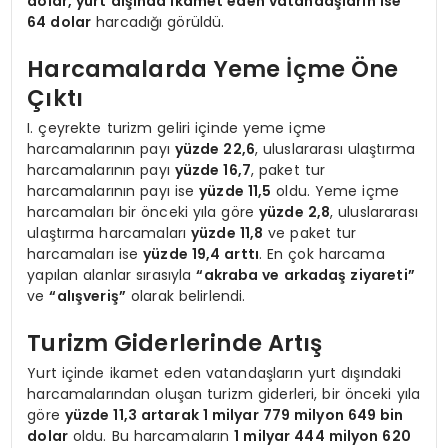
dolar, yurt dışında ikamet eden vatandaşların ise
64 dolar
harcadığı görüldü.
Harcamalarda Yeme İçme Öne
Çıktı
I. çeyrekte turizm geliri içinde yeme içme
harcamalarının payı
yüzde 22,6
, uluslararası ulaştırma
harcamalarının payı
yüzde 16,7
, paket tur
harcamalarının payı ise
yüzde 11,5
oldu. Yeme içme
harcamaları bir önceki yıla göre
yüzde 2,8
, uluslararası
ulaştırma harcamaları
yüzde 11,8
ve paket tur
harcamaları ise
yüzde 19,4 arttı
. En çok harcama
yapılan alanlar sırasıyla
“akraba ve arkadaş ziyareti”
ve
“alışveriş”
olarak belirlendi.
Turizm Giderlerinde Artış
Yurt içinde ikamet eden vatandaşların yurt dışındaki
harcamalarından oluşan turizm giderleri, bir önceki yıla
göre
yüzde 11,3 artarak 1 milyar 779 milyon 649 bin
dolar
oldu. Bu harcamaların
1 milyar 444 milyon 620