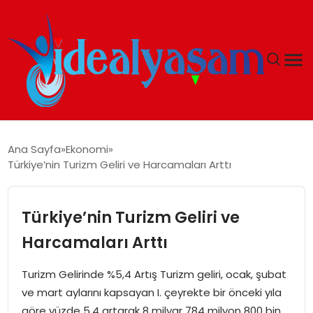
ANASAYFA
Ana Sayfa
Ekonomi
Türkiye’nin Turizm Geliri ve Harcamaları Arttı
GÜNDEM
EKONOMI
Türkiye’nin Turizm Geliri ve
Harcamaları Arttı
İDEAL YAŞAM
Turizm Gelirinde %5,4 Artış Turizm geliri, ocak, şubat
İDEAL SPOR
ve mart aylarını kapsayan I. çeyrekte bir önceki yıla
göre yüzde 5,4 artarak 8 milyar 784 milyon 800 bin