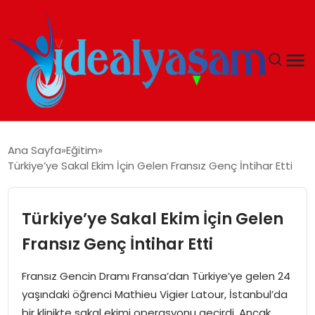
ANASAYFA
Ana Sayfa
Eğitim
Türkiye’ye Sakal Ekim İçin Gelen Fransız Genç İntihar Etti
GÜNDEM
EKONOMI
Türkiye’ye Sakal Ekim İçin Gelen
Fransız Genç İntihar Etti
İDEAL YAŞAM
Fransız Gencin Dramı Fransa’dan Türkiye’ye gelen 24
İDEAL SPOR
yaşındaki öğrenci Mathieu Vigier Latour, İstanbul’da
bir klinikte sakal ekimi operasyonu geçirdi. Ancak