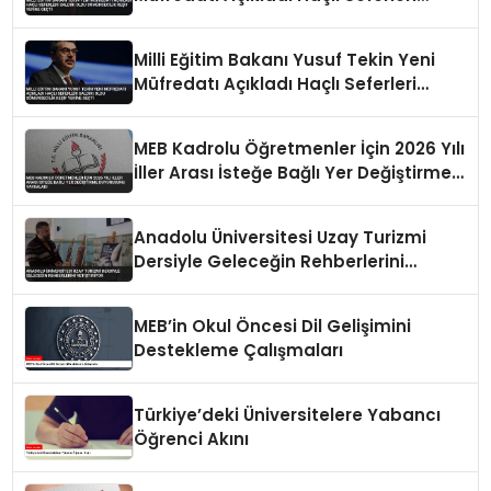
Saldırı Oldu Sömürgecilik Keşif Yerine
Geçti
Milli Eğitim Bakanı Yusuf Tekin Yeni
Müfredatı Açıkladı Haçlı Seferleri
Saldırı Oldu Sömürgecilik Keşif Yerine
Geçti
MEB Kadrolu Öğretmenler İçin 2026 Yılı
İller Arası İsteğe Bağlı Yer Değiştirme
Duyurusunu Yayımladı
Anadolu Üniversitesi Uzay Turizmi
Dersiyle Geleceğin Rehberlerini
Yetiştiriyor
MEB’in Okul Öncesi Dil Gelişimini
Destekleme Çalışmaları
Türkiye’deki Üniversitelere Yabancı
Öğrenci Akını