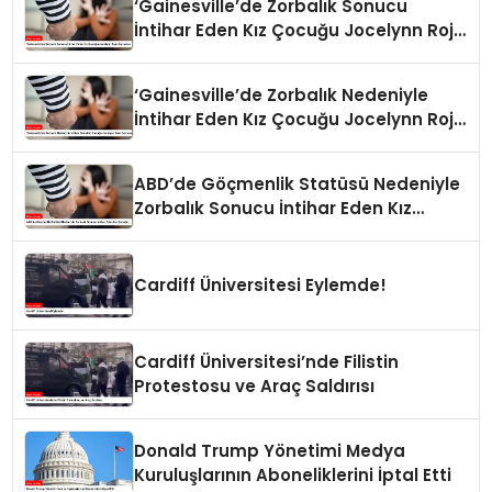
‘Gainesville’de Zorbalık Sonucu
İntihar Eden Kız Çocuğu Jocelynn Rojo
Carranza’
‘Gainesville’de Zorbalık Nedeniyle
İntihar Eden Kız Çocuğu Jocelynn Rojo
Carranza’
ABD’de Göçmenlik Statüsü Nedeniyle
Zorbalık Sonucu İntihar Eden Kız
Çocuğu
Cardiff Üniversitesi Eylemde!
Cardiff Üniversitesi’nde Filistin
Protestosu ve Araç Saldırısı
Donald Trump Yönetimi Medya
Kuruluşlarının Aboneliklerini İptal Etti