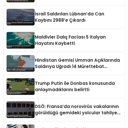
Vurguladı
İsrail Saldırıları Lübnan’da Can
Kaybını 2988’e Çıkardı
Maldivler Dalış Faciası 5 İtalyan
Hayatını Kaybetti
Hindistan Gemisi Umman Açıklarında
Saldırıya Uğradı 14 Mürettebat
Kurtarıldı
Trump Putin ile Donbas konusunda
anlaşmadıklarını belirtti
DSÖ: Fransa’da norovirüs vakalarının
görüldüğü gemideki yolcular tahliye
edildi