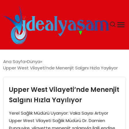
ANASAYFA
Ana Sayfa
Dünya
Upper West Vilayeti’nde Menenjit Salgını Hızla Yayılıyor
GÜNDEM
EKONOMI
Upper West Vilayeti’nde Menenjit
Salgını Hızla Yayılıyor
İDEAL YAŞAM
Yerel Sağlık Müdürü Uyarıyor: Vaka Sayısı Artıyor
İDEAL SPOR
Upper West Vilayeti Sağlık Müdürü Dr. Damien
Punguyire, vilayette menenjit salgınıyla ilgili endişe