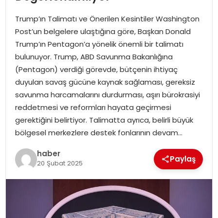
YAŞAM
Trump’ın Talimatı ve Önerilen Kesintiler Washington
MAGAZIN
Post’un belgelere ulaştığına göre, Başkan Donald
Trump’ın Pentagon’a yönelik önemli bir talimatı
SAĞLIK
bulunuyor. Trump, ABD Savunma Bakanlığına
(Pentagon) verdiği görevde, bütçenin ihtiyaç
SOSYAL HABER
duyulan savaş gücüne kaynak sağlaması, gereksiz
savunma harcamalarını durdurması, aşırı bürokrasiyi
reddetmesi ve reformları hayata geçirmesi
gerektiğini belirtiyor. Talimatta ayrıca, belirli büyük
bölgesel merkezlere destek fonlarının devam…
haber
Paylaş
20 Şubat 2025