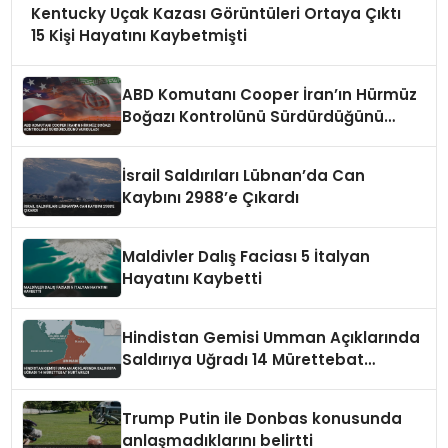
Kentucky Uçak Kazası Görüntüleri Ortaya Çıktı
15 Kişi Hayatını Kaybetmişti
ABD Komutanı Cooper İran’ın Hürmüz
Boğazı Kontrolünü Sürdürdüğünü
Vurguladı
İsrail Saldırıları Lübnan’da Can
Kaybını 2988’e Çıkardı
Maldivler Dalış Faciası 5 İtalyan
Hayatını Kaybetti
Hindistan Gemisi Umman Açıklarında
Saldırıya Uğradı 14 Mürettebat
Kurtarıldı
Trump Putin ile Donbas konusunda
anlaşmadıklarını belirtti