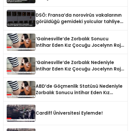
DSÖ: Fransa’da norovirüs vakalarının
görüldüğü gemideki yolcular tahliye
edildi
‘Gainesville’de Zorbalık Sonucu
İntihar Eden Kız Çocuğu Jocelynn Rojo
Carranza’
‘Gainesville’de Zorbalık Nedeniyle
İntihar Eden Kız Çocuğu Jocelynn Rojo
Carranza’
ABD’de Göçmenlik Statüsü Nedeniyle
Zorbalık Sonucu İntihar Eden Kız
Çocuğu
Cardiff Üniversitesi Eylemde!