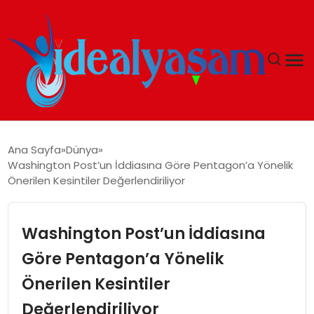
ANASAYFA
Ana Sayfa
Dünya
Washington Post’un İddiasına Göre Pentagon’a Yönelik
GÜNDEM
Önerilen Kesintiler Değerlendiriliyor
EKONOMI
Washington Post’un İddiasına
İDEAL YAŞAM
Göre Pentagon’a Yönelik
Önerilen Kesintiler
İDEAL SPOR
Değerlendiriliyor